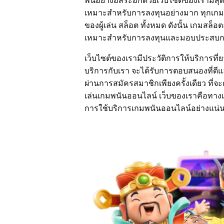
พันอย่างอิสระอีกด้วยเว็บไซต์ของเรามี
เหมาะสำหรับการลงทุนอย่างมาก ทุกเกมม
ของผู้เล่น สล็อต ทั้งหมด ดังนั้น เกมสล
เหมาะสำหรับการลงทุนและมอบประสบการณ์
เว็บไซต์ของเรามีประวัติการให้บริการที่ยา
บริการกับเรา จะได้รับการตอบสนองที่ดี
ผ่านการสมัครสมาชิกเพียงครั้งเดียว ที่
เล่นเกมพนันออนไลน์ เว็บของเราคือทางเ
การใช้บริการเกมพนันออนไลน์อย่างแน่