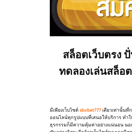
สล็อตเว็บตรง ปั
ทดลองเล่นสล็อต
มีเพียงเว็บไซต์
sbobet777
เดียวเท่านั้น
ออนไลน์ทุกรูปแบบที่เสนอให้บริการ ทำใ
ธุรกรรมก็มีความคุ้มค่าอย่างแน่นอน น