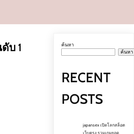
ดับ 1
ค้นหา
ค้นหา
RECENT
POSTS
japansex เปิดโลกสล็อต
เว็บตรง รวมเกมยอด