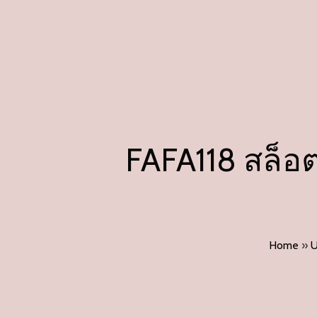
FAFA118 สล็อ
Home
»
U