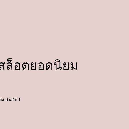
 สล็อตยอดนิยม
ม อันดับ 1