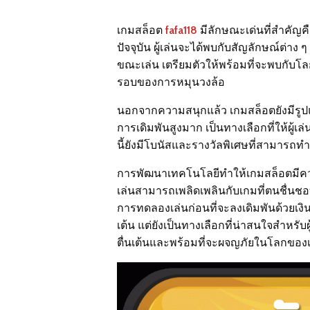
เกมสล็อต
fafa118
มีลักษณะเด่นที่สำคัญ
ปัจจุบัน ผู้เล่นจะได้พบกับสัญลักษณ์ต่าง ๆ
ขณะเล่น เตรียมตัวให้พร้อมที่จะพบกับโ
รอบของการหมุนวงล้อ
นอกจากความสนุกแล้ว เกมสล็อตยังมีรูปแบ
การเดิมพันสูงมาก เป็นทางเลือกที่ให้ผู้
นี้ยังมีโบนัสและรางวัลพิเศษที่สามารถทำใ
การพัฒนาเทคโนโลยีทำให้เกมสล็อตมีความ
เล่นสามารถเพลิดเพลินกับเกมที่ตนชื่
การทดลองเล่นก่อนที่จะลงเดิมพันด้วยเงิ
เต้น แต่ยังเป็นทางเลือกที่น่าสนใจสำหรั
ตื่นเต้นและพร้อมที่จะผจญภัยในโลกขอ