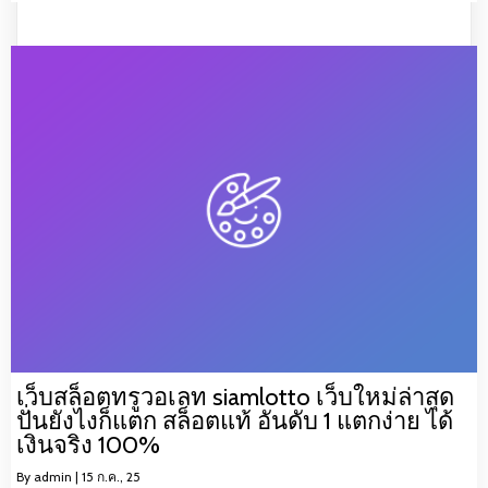
เว็บสล็อตทรูวอเลท siamlotto เว็บใหม่ล่าสุด
ปั่นยังไงก็แตก สล็อตแท้ อันดับ 1 แตกง่าย ได้
เงินจริง 100%
By
admin
|
15
ก.ค., 25