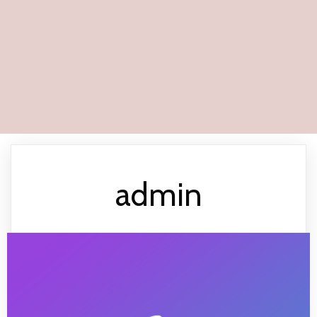
admin