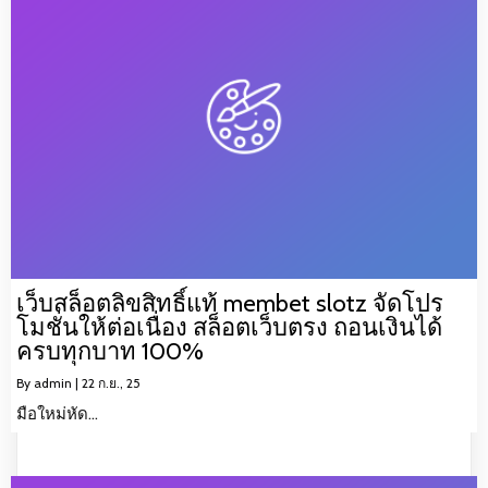
เว็บสล็อตลิขสิทธิ์แท้ membet slotz จัดโปร
โมชั่นให้ต่อเนื่อง สล็อตเว็บตรง ถอนเงินได้
ครบทุกบาท 100%
By
admin
|
22
ก.ย., 25
มือใหม่หัด…