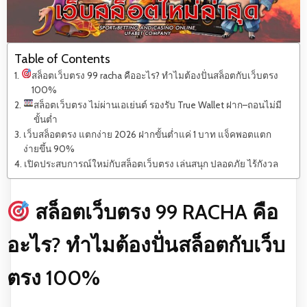
Table of Contents
สล็อตเว็บตรง 99 racha คืออะไร? ทำไมต้องปั่นสล็อตกับเว็บตรง
100%
สล็อตเว็บตรง ไม่ผ่านเอเย่นต์ รองรับ True Wallet ฝาก–ถอนไม่มี
ขั้นต่ำ
เว็บสล็อตตรง แตกง่าย 2026 ฝากขั้นต่ำแค่ 1 บาท แจ็คพอตแตก
ง่ายขึ้น 90%
เปิดประสบการณ์ใหม่กับสล็อตเว็บตรง เล่นสนุก ปลอดภัย ไร้กังวล
สล็อตเว็บตรง 99 RACHA คือ
อะไร? ทำไมต้องปั่นสล็อตกับเว็บ
ตรง 100%