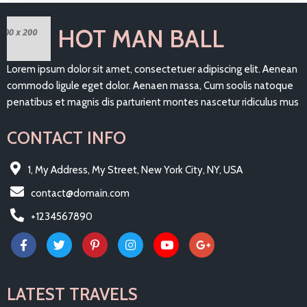
HOT MAN BALL
Lorem ipsum dolor sit amet, consectetuer adipiscing elit. Aenean
commodo ligule eget dolor. Aenaen massa, Cum soolis natoque
penatibus et magnis dis parturient montes nascetur ridiculus mus
CONTACT INFO
1, My Address, My Street, New York City, NY, USA
contact@domain.com
+1234567890
LATEST TRAVELS