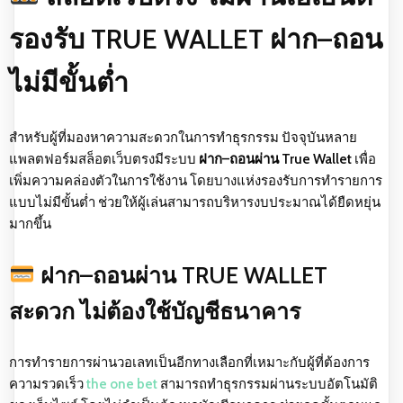
รองรับ TRUE WALLET ฝาก–ถอน
ไม่มีขั้นต่ำ
สำหรับผู้ที่มองหาความสะดวกในการทำธุรกรรม ปัจจุบันหลาย
แพลตฟอร์มสล็อตเว็บตรงมีระบบ
ฝาก–ถอนผ่าน True Wallet
เพื่อ
เพิ่มความคล่องตัวในการใช้งาน โดยบางแห่งรองรับการทำรายการ
แบบไม่มีขั้นต่ำ ช่วยให้ผู้เล่นสามารถบริหารงบประมาณได้ยืดหยุ่น
มากขึ้น
ฝาก–ถอนผ่าน TRUE WALLET
สะดวก ไม่ต้องใช้บัญชีธนาคาร
การทำรายการผ่านวอเลทเป็นอีกทางเลือกที่เหมาะกับผู้ที่ต้องการ
ความรวดเร็ว
the one bet
สามารถทำธุรกรรมผ่านระบบอัตโนมัติ