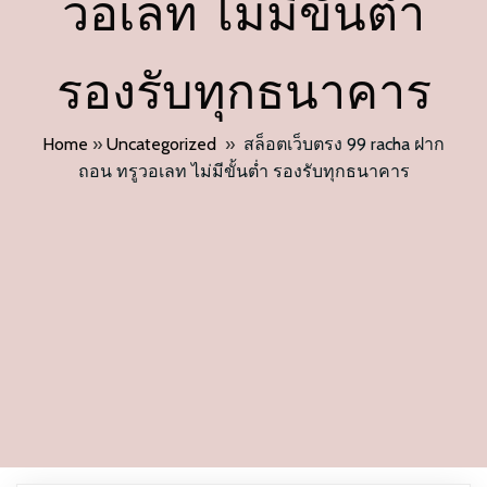
วอเลท ไม่มีขั้นต่ำ
รองรับทุกธนาคาร
Home
»
Uncategorized
»
สล็อตเว็บตรง 99 racha ฝาก
ถอน ทรูวอเลท ไม่มีขั้นต่ำ รองรับทุกธนาคาร