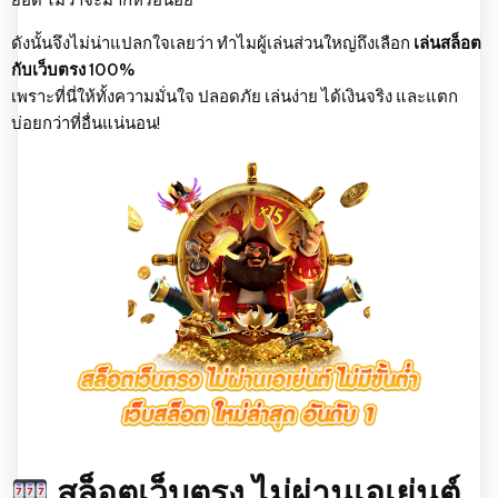
ดังนั้นจึงไม่น่าแปลกใจเลยว่า ทำไมผู้เล่นส่วนใหญ่ถึงเลือก
เล่นสล็อต
กับเว็บตรง 100%
เพราะที่นี่ให้ทั้งความมั่นใจ ปลอดภัย เล่นง่าย ได้เงินจริง และแตก
บ่อยกว่าที่อื่นแน่นอน!
สล็อตเว็บตรง ไม่ผ่านเอเย่นต์