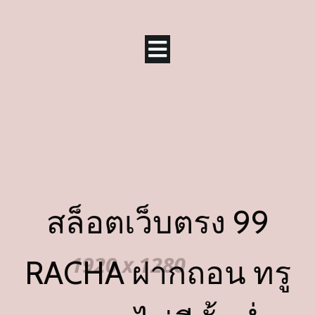
สล็อตเว็บตรง 99
RACHA ฝากถอน ทรู