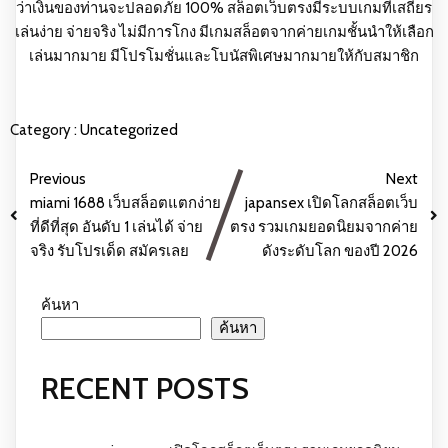
ว่าเงินของท่านจะปลอดภัย 100% สล็อตเว็บตรงมีระบบเกมที่เสถียร
เล่นง่าย จ่ายจริง ไม่มีการโกง มีเกมสล็อตจากค่ายเกมชั้นนำให้เลือก
เล่นมากมาย มีโปรโมชั่นและโบนัสพิเศษมากมายให้กับสมาชิก
Category :
Uncategorized
Previous
Next
miami 1688 เว็บสล็อตแตกง่าย
japansex เปิดโลกสล็อตเว็บ
ที่ดีที่สุด อันดับ 1 เล่นได้ จ่าย
ตรง รวมเกมยอดนิยมจากค่าย
จริง รับโปรเด็ด สมัครเลย
ดังระดับโลก ของปี 2026
ค้นหา
ค้นหา
RECENT POSTS