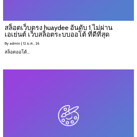
สล็อตเว็บตรง huaydee อันดับ 1 ไม่ผ่าน
เอเย่นต์ เว็บสล็อตระบบออโต้ ที่ดีที่สุด
By
admin
|
12
ม.ค., 26
สล็อตออโต้…