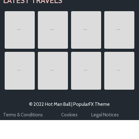
LATEST TRAVELS
© 2022 Hot Man Ball |
PopularFX Theme
Terms & Conditions
Cookies
Legal Notices