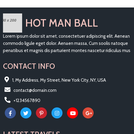
HOT MAN BALL
Lorem ipsum dolor sit amet, consectetuer adipiscing elit. Aenean
commodo ligule eget dolor. Aenaen massa, Cum soolis natoque
penatibus et magnis dis parturient montes nascetur ridiculus mus
CONTACT INFO
1, My Address, My Street, New York City, NY, USA
contact@domain.com
+1234567890