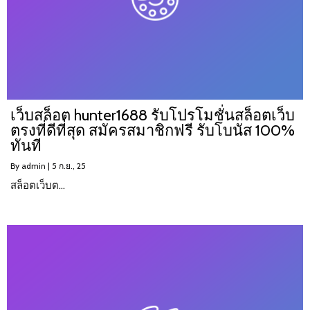
เว็บสล็อต hunter1688 รับโปรโมชั่นสล็อตเว็บ
ตรงที่ดีที่สุด สมัครสมาชิกฟรี รับโบนัส 100%
ทันที
By
admin
|
5
ก.ย., 25
สล็อตเว็บต…