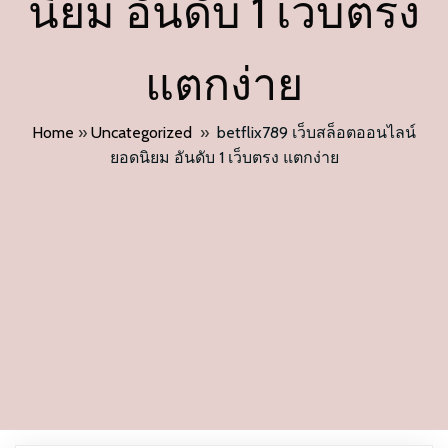
นิยม อันดับ 1 เว็บตรง
แตกง่าย
Home
»
Uncategorized
»
betflix789 เว็บสล็อตออนไลน์
ยอดนิยม อันดับ 1 เว็บตรง แตกง่าย