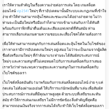
เราให้ความสำคัญในเรื่องความง่ายต่อการเล่น โดย เกมสล็อต
ออนไลน์
vip2541
ใหม่ๆ ที่เราอัปเดตมานั้นมีระบบและกฎเกมที่เข้าใจ
ง่าย ทำให้ท่านสามารถลุ้นโชคและชนะเกมได้อย่างง่ายดาย ไม่ว่า
ท่านจะเป็นมือใหม่หรือมือเก๋าก็สามารถเข้ามาเล่นกับเราได้ทันที
พร้อมกับกราฟิกที่น่าตื่นเต้นและเสียงเอฟเฟกต์ที่ทันสมัย ท่าน
สามารถเลือกเล่นเกมตามความชอบและเสี่ยงโชคได้ตามต้องการ
เพื่อให้ท่านสามารถสนุกกับการเล่นสล็อตและลุ้นโชคในเว็บไซต์ของ
เรา ทางเรามีการอัปเดตเกมใหม่ๆ อยู่เสมอ ไม่ว่าจะเป็นเกมจากผู้ผลิต
ชื่อดังหรือเกมใหม่ๆ ที่กำลังมาแรง ท่านจะได้สัมผัสประสบการณ์
ใหม่ๆ และความสนุกที่ไม่เคยหมดไปกับการเล่นสล็อตกับเราเสมอ
เราหวังว่าท่านจะพบความสุขและความสนุกในการเล่นสล็อตกับ
เว็บไซต์ของเรา
เว็บไซต์สล็อตอันดับ 1 มาพร้อมกับการเล่นสล็อตออนไลน์ ง่าย ๆ แค่
กดเล่น ไม่ต้องผ่านเอเย่นต์ ให้บริการแก่นักพนันที่มาเล่น เพื่อสัมผัส
ประสบการณ์การเล่นที่มีคุณภาพสูงสุด ด้วยระบบที่เสถียรและทัน
สมัย ทำให้การเล่นเกมเสถียร ไม่มีการขัดข้อง สิ่งสำคัญที่สุดคือ
สามารถถอนเงินจริงจากการเล่นได้จริง ทำให้เว็บไซต์สล็อตของเรา