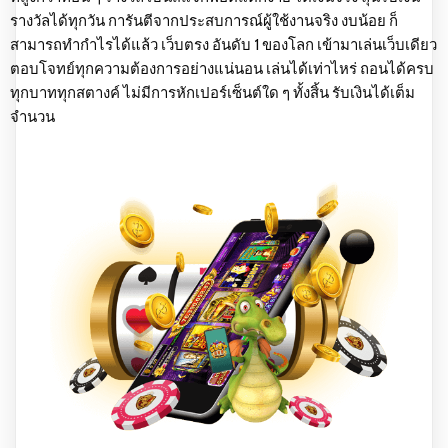
รางวัลได้ทุกวัน การันตีจากประสบการณ์ผู้ใช้งานจริง งบน้อย ก็
สามารถทำกำไรได้แล้ว เว็บตรง อันดับ 1 ของโลก เข้ามาเล่นเว็บเดียว
ตอบโจทย์ทุกความต้องการอย่างแน่นอน เล่นได้เท่าไหร่ ถอนได้ครบ
ทุกบาททุกสตางค์ ไม่มีการหักเปอร์เซ็นต์ใด ๆ ทั้งสิ้น รับเงินได้เต็ม
จำนวน