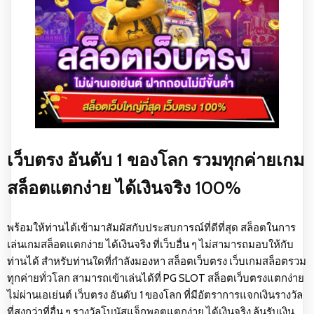
เว็บตรง อันดับ 1 ของโลก รวมทุกค่ายเกม
สล็อตแตกง่าย ได้เงินจริง 100%
พร้อมให้ท่านได้เข้ามาสัมผัสกับประสบการณ์ที่ดีที่สุด สล็อตในการ
เล่นเกมสล็อตแตกง่าย ได้เงินจริง ที่เว็บอื่น ๆ ไม่สามารถมอบให้กับ
ท่านได้ สำหรับท่านใดที่กำลังมองหา สล็อตเว็บตรง เว็บเกมสล็อตรวม
ทุกค่ายทั่วโลก สามารถเข้าเล่นได้ที่ PG SLOT สล็อตเว็บตรงแตกง่าย
ไม่ผ่านเอเย่นต์ เว็บตรง อันดับ 1 ของโลก ที่มีอัตราการแจกเงินรางวัล
ที่สูงกว่าที่อื่น ๆ รางวัลโบนัสแจ็กพอตแตกง่าย ได้เงินจริง ลุ้นรับเงิน