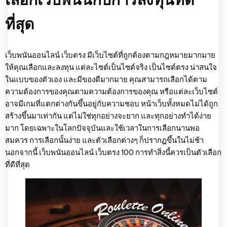
ที่สุด
เว็บพนันออนไลน์ เว็บตรง มีเว็บไซต์ที่ถูกต้องตามกฎหมายมากมาย
ให้คุณเลือกและลงทุน แต่ละไซต์เป็นไซต์จริง เป็นไซต์ตรง น่าสนใจ
ในแบบของตัวเอง และมีของดีมากมาย คุณสามารถเลือกได้ตาม
ความต้องการของคุณตามความต้องการของคุณ หรือแต่ละเว็บไซต์
อาจมีเกมที่แตกต่างกันขึ้นอยู่กับความชอบ หน้าเว็บทั้งหมดไม่ได้ถูก
สร้างขึ้นมาเท่ากัน แต่ไม่ใช่ทุกอย่างจะยาก และทุกอย่างทำได้ง่าย
มาก โดยเฉพาะในโลกปัจจุบันและใช้เวลาในการเลือกนานพอ
สมควร การเลือกนั้นง่าย และตัวเลือกต่างๆ ก็ปรากฏขึ้นในไม่ช้า
นอกจากนี้ เว็บพนันออนไลน์ เว็บตรง 100 การทำสิ่งนี้ควรเป็นตัวเลือก
ที่ดีที่สุด