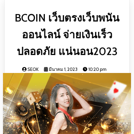
BCOIN เว็บตรงเว็บพนัน
ออนไลน์ จ่ายเงินเร็ว
ปลอดภัย แน่นอน2023
SEOK
มีนาคม 1, 2023
10:20 pm