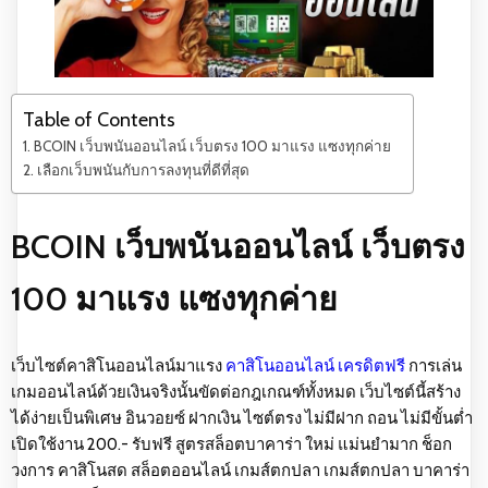
Table of Contents
BCOIN เว็บพนันออนไลน์ เว็บตรง 100 มาแรง แซงทุกค่าย
เลือกเว็บพนันกับการลงทุนที่ดีที่สุด
BCOIN เว็บพนันออนไลน์ เว็บตรง
100 มาแรง แซงทุกค่าย
เว็บไซต์คาสิโนออนไลน์มาแรง
คาสิโนออนไลน์ เครดิตฟรี
การเล่น
เกมออนไลน์ด้วยเงินจริงนั้นขัดต่อกฎเกณฑ์ทั้งหมด เว็บไซต์นี้สร้าง
ได้ง่ายเป็นพิเศษ อินวอยซ์ ฝากเงิน ไซต์ตรง ไม่มีฝาก ถอน ไม่มีขั้นต่ำ
เปิดใช้งาน 200.- รับฟรี สูตรสล็อตบาคาร่า ใหม่ แม่นยำมาก ช็อก
วงการ คาสิโนสด สล็อตออนไลน์ เกมส์ตกปลา เกมส์ตกปลา บาคาร่า