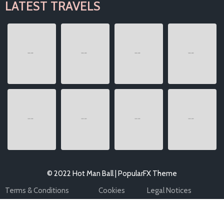
LATEST TRAVELS
© 2022 Hot Man Ball |
PopularFX Theme
Terms & Conditions
Cookies
Legal Notices