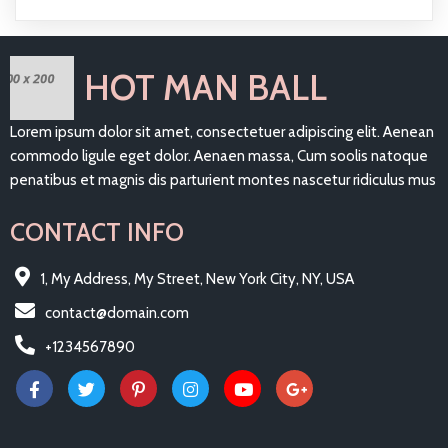
HOT MAN BALL
Lorem ipsum dolor sit amet, consectetuer adipiscing elit. Aenean
commodo ligule eget dolor. Aenaen massa, Cum soolis natoque
penatibus et magnis dis parturient montes nascetur ridiculus mus
CONTACT INFO
1, My Address, My Street, New York City, NY, USA
contact@domain.com
+1234567890