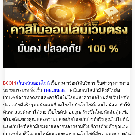
BCOIN
เว็บพนันออนไลน์
เว็บตรง พร้อมให้บริการเว็บต่างๆ มากมาย
หลายประเภท ทั้งเว็บ
THEONEBET
พนันออนไลน์ก็มี ลิงค์ไปยัง
เว็บไซต์ถ่ายทอดสดและคาสิโนในโลกแห่งความจริง นี่คือเว็บไซต์ที่
ปลอดภัยมีจริงๆ แต่มันแค่เชื่อมโยงไปยังเว็บไซต์ออนไลน์และทำให้
ค้นหาและค้นหาได้ง่าย เว็บไซต์ปลอมถูกสร้างขึ้นโดยนักต้มตุ๋นเพื่อ
ขโมยเงินของคุณ และความปลอดภัยโดยเว็บไซต์จริง คุณไม่ไปที่นี่
และเว็บไซต์หลักมีเกมขายหลากหลายรวมถึงบริการด้วยตัวคุณเอง
เว็บไซต์คาสิโนออนไลน์สดแต่ละแห่งบนเว็บไซต์มีความแตกต่างกัน