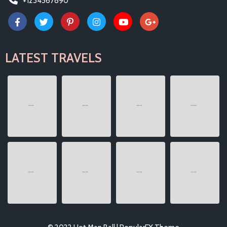
+1234567890
LATEST TRAVELS