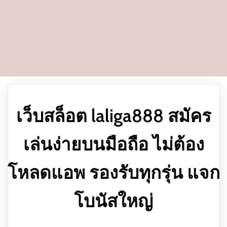
เว็บสล็อต laliga888 สมัคร
เล่นง่ายบนมือถือ ไม่ต้อง
โหลดแอพ รองรับทุกรุ่น แจก
โบนัสใหญ่