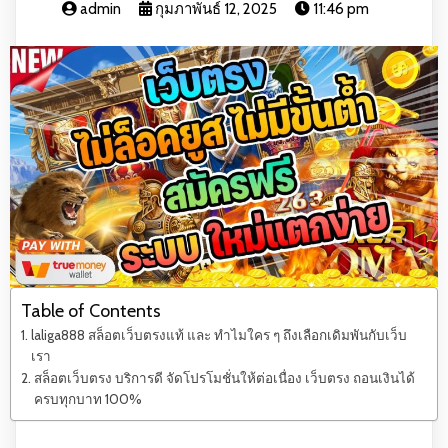
admin
กุมภาพันธ์ 12, 2025
11:46 pm
Table of Contents
laliga888 สล็อตเว็บตรงแท้ และ ทำไมใคร ๆ ถึงเลือกเดิมพันกับเว็บ
เรา
สล็อตเว็บตรง บริการดี จัดโปรโมชั่นให้ต่อเนื่อง เว็บตรง ถอนเงินได้
ครบทุกบาท 100%