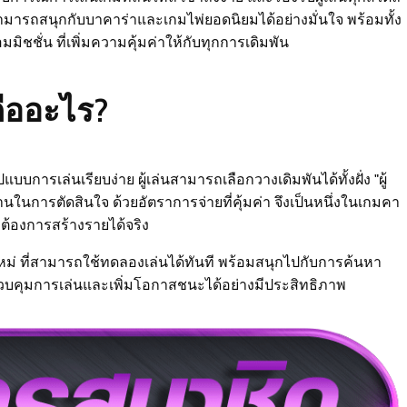
สามารถสนุกกับบาคาร่าและเกมไพ่ยอดนิยมได้อย่างมั่นใจ พร้อมทั้ง
ชชั่น ที่เพิ่มความคุ้มค่าให้กับทุกการเดิมพัน
ืออะไร?
บการเล่นเรียบง่าย ผู้เล่นสามารถเลือกวางเดิมพันได้ทั้งฝั่ง "ผู้
นฐานในการตัดสินใจ ด้วยอัตราการจ่ายที่คุ้มค่า จึงเป็นหนึ่งในเกมคา
ี่ต้องการสร้างรายได้จริง
หม่ ที่สามารถใช้ทดลองเล่นได้ทันที พร้อมสนุกไปกับการค้นหา
ควบคุมการเล่นและเพิ่มโอกาสชนะได้อย่างมีประสิทธิภาพ