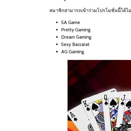
สมาชิกสามารถเข้าร่วมโปรโมชั่นนี้ได้ไ
SA Game
Pretty Gaming
Dream Gaming
Sexy Baccarat
AG Gaming