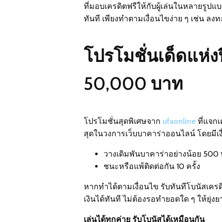
ที่มอบเครดิตฟรีให้กับผู้เล่นในหลายรูป
ทันที เพียงทำตามเงื่อนไขง่าย ๆ เช่น ล
โปรโมชั่นเด็ดแห่งป
50,000 บาท
โปรโมชั่นสุดพิเศษจาก
ufaonline
ที่แจกเ
สุดในวงการเว็บบาคาร่าออนไลน์ โดยมีเงื่อ
วางเดิมพันบาคาร่าอย่างน้อย 500
ชนะหรือแพ้ติดต่อกัน 10 ครั้ง
หากทำได้ตามเงื่อนไข รับทันทีโบนัสเคร
เงินได้ทันที ไม่ต้องรอทำยอดใด ๆ ให้ยุ่ง
เล่นได้ทุกค่าย รับโบนัสได้เหมือนกัน