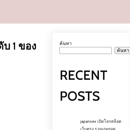
ับ 1 ของ
ค้นหา
ค้นหา
RECENT
POSTS
japansex เปิดโลกสล็อต
เว็บตรง รวมเกมยอด