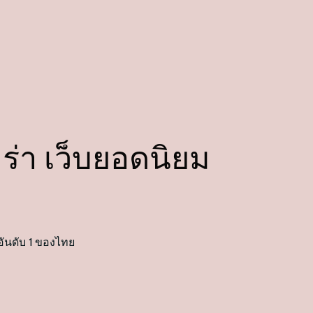
ร่า เว็บยอดนิยม
อันดับ 1 ของไทย