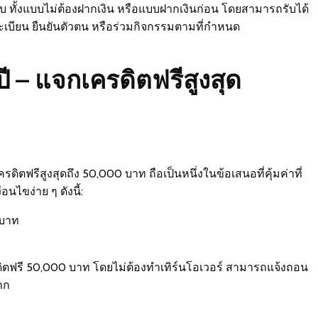
แบบ ทั้งแบบไม่ต้องฝากเงิน หรือแบบฝากเงินก่อน โดยสามารถรับได้
งทะเบียน ยืนยันตัวตน หรือร่วมกิจกรรมตามที่กำหนด
ี – แจกเครดิตฟรีสูงสุด
ครดิตฟรีสูงสุดถึง 50,000 บาท ถือเป็นหนึ่งในข้อเสนอที่คุ้มค่าที่
นไขง่าย ๆ ดังนี้:
 บาท
ดิตฟรี 50,000 บาท โดยไม่ต้องทำเทิร์นโอเวอร์ สามารถแจ้งถอน
ยาก