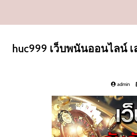
huc999 เว็บพนันออนไลน์ เล
admin