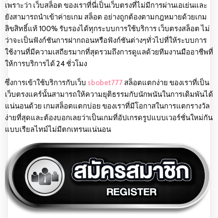
เพราะว่า เว็บสล็อต ของเราที่นี่เป็นเว็บตรงที่ไม่มีการผ่านเอเย่นและ
ยังสามารถนำเข้าค่ายเกม สล็อต อย่างถูกต้องตามกฎหมายด้วยเกม
ลิขสิทธิ์แท้ 100% รับรองได้ทุกระบบการใช้บริการ เว็บตรงสล็อต ไม่
ว่าจะเป็นฟังก์ชันการฝากถอนหรือฟังก์ชันต่างๆทั่วไปที่ให้ระบบการ
ใช้งานที่มีความเสถียรมากที่สุดรวมถึงการดูแลด้วยทีมงานมืออาชีพที่
ให้การบริการได้ 24 ชั่วโมง
ซึ่งการเข้าใช้บริการกับเว็บ
sbobet777
สล็อตแตกง่าย ของเราที่เป็น
เว็บตรงแคร์นั้นสามารถให้ความยุติธรรมกับนักพนันในการเดิมพันได้
แน่นอนด้วย เกมสล็อตแตกบ่อย ของเราที่มีโอกาสในการแตกรางวัล
ง่ายที่สุดและต้องบอกเลยว่าเป็นเกมที่อัปเกรดรูปแบบเวอร์ชั่นใหม่กัน
แบบเรียลไทม์ไม่มีตกเทรนแน่นอน