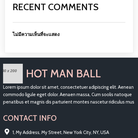
RECENT COMMENTS
ไม่มีความเห็นที่จะแสดง
HOT MAN BALL
Lorem ipsum dolor sit amet, consectetuer adipiscing elit. Aenean
commodo ligule eget dolor. Aenaen massa, Cum soolis natoque
penatibus et magnis dis parturient montes nascetur ridiculus mus
CONTACT INFO
1, My Address, My Street, New York City, NY, USA