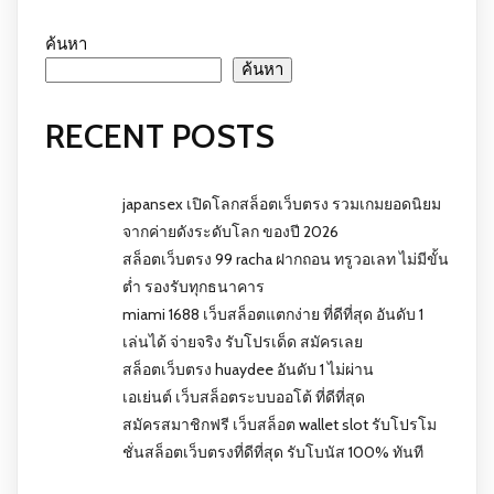
ค้นหา
ค้นหา
RECENT POSTS
japansex เปิดโลกสล็อตเว็บตรง รวมเกมยอดนิยม
จากค่ายดังระดับโลก ของปี 2026
สล็อตเว็บตรง 99 racha ฝากถอน ทรูวอเลท ไม่มีขั้น
ต่ำ รองรับทุกธนาคาร
miami 1688 เว็บสล็อตแตกง่าย ที่ดีที่สุด อันดับ 1
เล่นได้ จ่ายจริง รับโปรเด็ด สมัครเลย
สล็อตเว็บตรง huaydee อันดับ 1 ไม่ผ่าน
เอเย่นต์ เว็บสล็อตระบบออโต้ ที่ดีที่สุด
สมัครสมาชิกฟรี เว็บสล็อต wallet slot รับโปรโม
ชั่นสล็อตเว็บตรงที่ดีที่สุด รับโบนัส 100% ทันที