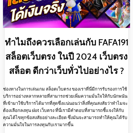
ทำไมถึงควรเลือกเล่นกับ FAFA191
สล็อตเว็บตรง ในปี 2024 เว็บตรง
สล็อต ดีกว่าเว็บทั่วไปอย่างไร ?
ช่องทางในการเล่นเกม สล็อตเว็บตรง ของเราที่นี่มีการรับรองการใช้
บริการอย่างหลากหลายที่สามารถช่วยเพิ่มความมั่นใจให้กับนักพนัน
ที่เข้ามาใช้บริการได้มากที่สุดซึ่งแน่นอนว่าสิ่งที่คุณสงสัยว่าทำไมจะ
ต้องเลือกลงทุน slot เว็บตรง ที่นี่เรามีคำตอบที่สามารถชี้แจงให้กับ
คุณได้ไขทุกข้อสงสัยอย่างละเอียด ซึ่งมันจะสามารถทำให้คุณได้รับ
ความมั่นใจในการลงทุนกับเรามากขึ้น