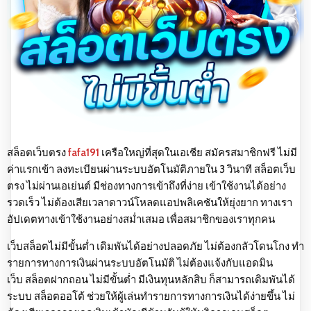
สล็อตเว็บตรง
fafa191
เครือใหญ่ที่สุดในเอเชีย สมัครสมาชิกฟรี ไม่มี
ค่าแรกเข้า ลงทะเบียนผ่านระบบอัตโนมัติภายใน 3 วินาที สล็อตเว็บ
ตรง ไม่ผ่านเอเย่นต์ มีช่องทางการเข้าถึงที่ง่าย เข้าใช้งานได้อย่าง
รวดเร็ว ไม่ต้องเสียเวลาดาวน์โหลดแอปพลิเคชันให้ยุ่งยาก ทางเรา
อัปเดตทางเข้าใช้งานอย่างสม่ำเสมอ เพื่อสมาชิกของเราทุกคน
เว็บสล็อตไม่มีขั้นต่ำ เดิมพันได้อย่างปลอดภัย ไม่ต้องกลัวโดนโกง ทำ
รายการทางการเงินผ่านระบบอัตโนมัติ ไม่ต้องแจ้งกับแอดมิน
เว็บ สล็อตฝากถอน ไม่มีขั้นต่ำ มีเงินทุนหลักสิบ ก็สามารถเดิมพันได้
ระบบ สล็อตออโต้ ช่วยให้ผู้เล่นทำรายการทางการเงินได้ง่ายขึ้น ไม่