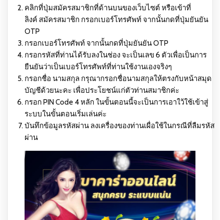
คลิกที่ปุ่มสมัครสมาชิกที่ด้านบนของเว็บไซต์ หรือเข้าที่
ลิงค์ สมัครสมาชิก กรอกเบอร์โทรศัพท์ จากนั้นกดที่ปุ่มยันยัน
OTP
กรอกเบอร์โทรศัพท์ จากนั้นกดที่ปุ่มยันยัน OTP
กรอกรหัสที่ท่านได้รับลงในช่อง จะเป็นเลข 6 ตัวเพื่อเป็นการ
ยืนยันว่าเป็นเบอร์โทรศัพท์ที่ท่านใช้งานเองจริงๆ
กรอกชื่อ นามสกุล กรุณากรอกชื่อนามสกุลให้ตรงกับหน้าสมุด
บัญชีด้วยนะคะ เพื่อประโยชน์แก่ตัวท่านสมาชิกค่ะ
กรอก PIN Code 4 หลัก ในขั้นตอนนี้จะเป็นการเอาใว้ใช้เข้าสู่
ระบบในขั้นตอนเริ่มเล่นค่ะ
บันทึกข้อมูลรหัสผ่าน ลงเครื่องของท่านเผื่อใช้ในกรณีที่ลืมรหัส
ผ่าน