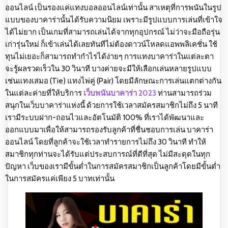
ออนไลน์ เป็นรองแค่แทงบอลออนไลน์เท่านั้น สาเหตุที่การพนันในรูป
แบบของบาคาร่านั้นได้รับความนิยม เพราะมีรูปแบบการเล่นที่เข้าใจ
ได้ไม่ยาก เป็นเกมที่สามารถเล่นได้จากทุกอุปกรณ์ ไม่ว่าจะมือถือรุ่น
เก่ารุ่นใหม่ ก็เข้าเล่นได้เลยทันทีไม่ต้องดาวน์โหลดแอพพลิเคชั่น ใช้
ทุนไม่เยอะก็สามารถทำกำไรได้ง่ายๆ การแทงบาคาร่าในแต่ละตา
จะรู้ผลรวดเร็วใน 30 วินาที บางค่ายจะมีให้เลือกเล่นหลายรูปแบบ
เช่นแทงเสมอ (Tie) แทงไพ่คู่ (Pair) โดยมีลักษณะการเล่นแตกต่างกัน
ในแต่ละค่ายที่ให้บริการ
เว็บพนันบาคาร่า 2023
ท่านสามารถร่วม
สนุกในเว็บบาคาร่าแห่งนี้ ด้วยการใช้เวลาสมัครสมาชิกไม่ถึง 5 นาที
เรามีระบบฝาก-ถอนไวและอัตโนมัติ 100% ที่เราได้พัฒนาและ
ออกแบบมาเพื่อให้สามารถรองรับลูกค้าที่ชื่นชอบการเล่น บาคาร่า
ออนไลน์ โดยที่ลูกค้าจะใช้เวลาทำรายการไม่ถึง 30 วินาที ทำให้
สมาชิกทุกท่านจะได้รับแต่ประสบการณ์ที่ดีที่สุด ไม่มีสะดุดในทุก
ปัญหา เว็บของเรามีขั้นต่ำในการสมัครสมาชิกเป็นลูกค้าโดยมีขั้นต่ำ
ในการสมัครแค่เพียง 5 บาทเท่านั้น