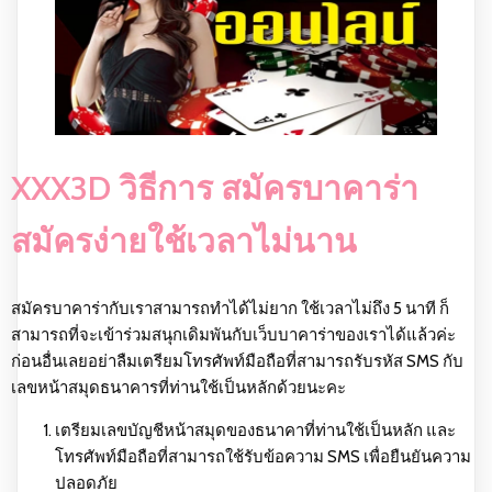
XXX3D วิธีการ สมัครบาคาร่า
สมัครง่ายใช้เวลาไม่นาน
สมัครบาคาร่ากับเราสามารถทำได้ไม่ยาก ใช้เวลาไม่ถึง 5 นาที ก็
สามารถที่จะเข้าร่วมสนุกเดิมพันกับเว็บบาคาร่าของเราได้แล้วค่ะ
ก่อนอื่นเลยอย่าลืมเตรียมโทรศัพท์มือถือที่สามารถรับรหัส SMS กับ
เลขหน้าสมุดธนาคารที่ท่านใช้เป็นหลักด้วยนะคะ
เตรียมเลขบัญชีหน้าสมุดของธนาคาที่ท่านใช้เป็นหลัก และ
โทรศัพท์มือถือที่สามารถใช้รับข้อความ SMS เพื่อยืนยันความ
ปลอดภัย