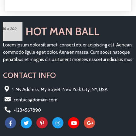
HOT MAN BALL
Lorem ipsum dolor sit amet, consectetuer adipiscing elit. Aenean
commodo ligule eget dolor. Aenaen massa, Cum soolis natoque
penatibus et magnis dis parturient montes nascetur ridiculus mus
CONTACT INFO
1, My Address, My Street, New York City, NY, USA
contact@domain.com
+1234567890