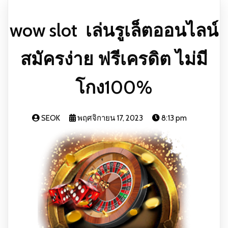
wow slot เล่นรูเล็ตออนไลน์
สมัครง่าย ฟรีเครดิต ไม่มี
โกง100%
SEOK
พฤศจิกายน 17, 2023
8:13 pm