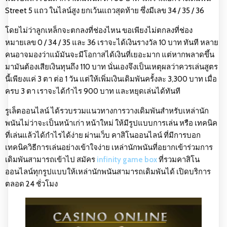
Street 5 แถว ในไลน์สูง ยกเว้นแถวสุดท้าย ซึ่งมีเลข 34 / 35 / 36
โดยไม่ว่าลูกเหล็กจะตกลงที่ช่องไหน ขอเพียงไม่ตกลงที่ช่อง
หมายเลข 0 / 34 / 35 และ 36 เราจะได้เงินรางวัล 10 บาท ทันที หลาย
คนอาจมองว่าแม้มันจะมีโอกาสได้เงินที่เยอะมาก แต่หากพลาดขึ้น
มามันต้องเสียเงินทุนถึง 110 บาท นั่นเองจึงเป็นเหตุผลว่าควรเล่นสูตร
นี้เพียงแค่ 3 ตา ต่อ 1 วัน แต่ให้เพิ่มเงินเดิมพันครั้งละ 3,300 บาท เมื่อ
ครบ 3 ตา เราจะได้กำไร 900 บาท และหยุดเล่นได้ทันที
รูเล็ตออนไลน์ ได้รวบรวมแนวทางการวางเดิมพันสำหรับเหล่านัก
พนันไม่ว่าจะเป็นหน้าเก่า หน้าใหม่ ให้มีรูปแบบการเล่น หรือ เทคนิค
ที่เล่นแล้วได้กำไรได้ง่าย ผ่านเว็บ คาสิโนออนไลน์ ที่มีการบอก
เทคนิควิธีการเล่นอย่างเข้าใจง่าย เหล่านักพนันที่อยากเข้าร่วมการ
เดิมพันสามารถเข้าไป สมัคร
infinity game box
ที่รวมคาสิโน
ออนไลน์ทุกรูปแบบให้เหล่านักพนันสามารถเดิมพันได้ เปิดบริการ
ตลอด 24 ชั่วโมง