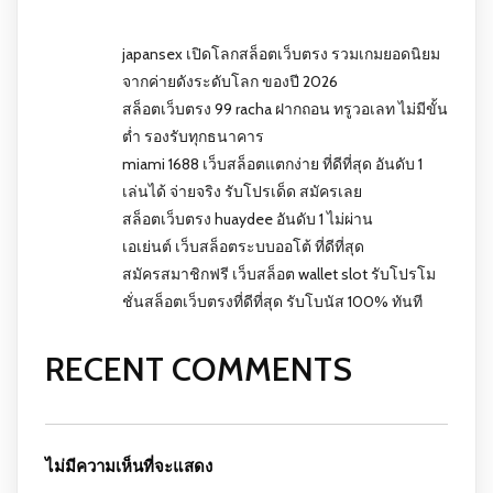
japansex เปิดโลกสล็อตเว็บตรง รวมเกมยอดนิยม
จากค่ายดังระดับโลก ของปี 2026
สล็อตเว็บตรง 99 racha ฝากถอน ทรูวอเลท ไม่มีขั้น
ต่ำ รองรับทุกธนาคาร
miami 1688 เว็บสล็อตแตกง่าย ที่ดีที่สุด อันดับ 1
เล่นได้ จ่ายจริง รับโปรเด็ด สมัครเลย
สล็อตเว็บตรง huaydee อันดับ 1 ไม่ผ่าน
เอเย่นต์ เว็บสล็อตระบบออโต้ ที่ดีที่สุด
สมัครสมาชิกฟรี เว็บสล็อต wallet slot รับโปรโม
ชั่นสล็อตเว็บตรงที่ดีที่สุด รับโบนัส 100% ทันที
RECENT COMMENTS
ไม่มีความเห็นที่จะแสดง