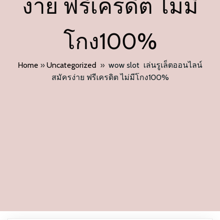
ง่าย ฟรีเครดิต ไม่มี
โกง100%
Home
»
Uncategorized
»
wow slot เล่นรูเล็ตออนไลน์
สมัครง่าย ฟรีเครดิต ไม่มีโกง100%