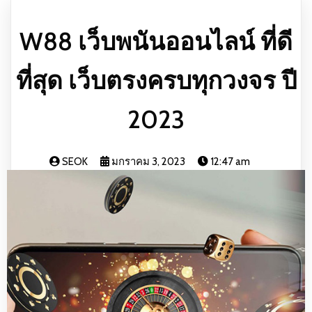
W88 เว็บพนันออนไลน์ ที่ดี
ที่สุด เว็บตรงครบทุกวงจร ปี
2023
SEOK
มกราคม 3, 2023
12:47 am