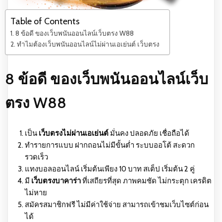
Table of Contents
8 ข้อดี ของเว็บพนันออนไลน์เว็บตรง W88
ทำไมต้องเว็บพนันออนไลน์ไม่ผ่านเอเย่นต์ เว็บตรง
8 ข้อดี ของเว็บพนันออนไลน์เว็บ
ตรง W88
เป็น
เว็บตรงไม่ผ่านเอเย่นต์
มั่นคง ปลอดภัย เชื่อถือได้
ทำรายการแบบ ฝากถอนไม่มีขั้นต่ำ ระบบออโต้ สะดวก
รวดเร็ว
แทงบอลออนไลน์ เริ่มต้นเพียง 10 บาท สเต็ป เริ่มต้น 2 คู่
มี
เว็บตรงบาคาร่า
ที่เสถียรที่สุด ภาพคมชัด ไม่กระตุก เครดิต
ไม่หาย
สมัครสมาชิกฟรี ไม่มีค่าใช้จ่าย สามารถเข้าชมเว็บไซต์ก่อน
ได้