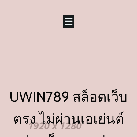
UWIN789 สล็อตเว็บ
ตรง ไม่ผ่านเอเย่นต์