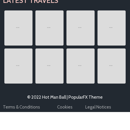
LATEST TRAVELS
© 2022 Hot Man Ball |
PopularFX Theme
Terms & Conditions
Cookies
Legal Notices