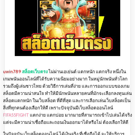
uwin789
สล็อตเว็บตรง
ไม่ผ่านเอเย่นต์ แตกหนัก แตกจริง หนึ่งใน
เกมพนันออนไลน์ที่ได้รับความนิยมอย่างมาก ในหมู่นักพนันทั่วโลก
รวมถึงผู้เล่นชาวไทย ด้วยวิธีการเล่นที่ง่าย และการออกแบบของเกม
สล็อตมีความน่าสนใจ ทำให้มีนักพนันหลายคนที่มักจะเลือกลงทุนเล่น
สล็อตแตกหนัก ในเว็บสล็อต ที่ดีที่สุด และการเลือกเล่นเว็บสล็อตเป็น
สิ่งที่ทุกคนต้องเลือกให้ดี เพราะปัจจุบันมีเว็บสล็อตออนไลน์
FIFA55FIGHT
แตกง่าย แตกบ่อย มากมายที่สามารถเข้าไปเล่นได้จริง
แต่จะมีความน่าเชื่อถือและถอนเงินออกมาได้หรือไม่ ต้องเลือกให้ดี
ในปัจจุบัน เว็บสล็อตออนไลน์ ได้เงินจริง ที่เชื่อถือได้ จะให้บริการ