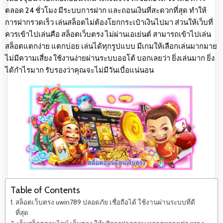
ตลอด 24 ชั่วโมง มีระบบการฝาก และถอนเงินที่สะดวกที่สุด ทำให้
การฝากรวดเร็ว เล่นสล็อตไม่ต้องโยกกระเป๋าเงินไปมา ส่วนให้เว็บที่
ควรเข้าไปเล่นคือ สล็อตเว็บตรง ไม่ผ่านเอเย่นต์ สามารถเข้าไปเล่น
สล็อตแตกง่าย แตกบ่อย เล่นได้ทุกรูปแบบ มีเกมให้เลือกเล่นมากมาย
ไม่มีความเสี่ยง ใช้งานง่ายผ่านระบบออโต้ บอกเลยว่า ยิ่งเล่นมาก ยิ่ง
ได้กำไรมาก รับรองว่าคุณจะไม่มีวันเบื่อแน่นอน
Table of Contents
สล็อตเว็บตรง uwin789 ปลอดภัย เชื่อถือได้ ใช้งานผ่านระบบที่ดี
ที่สุด