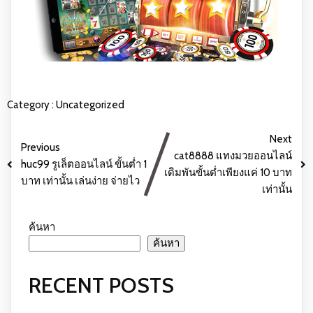
Category :
Uncategorized
Next
Previous
cat8888 แทงมวยออนไลน์
huc99 รูเล็ตออนไลน์ ขั้นต่ำ 1
เดิมพันขั้นต่ำเพียงแค่ 10 บาท
บาท เท่านั้น เล่นง่าย จ่ายไว
เท่านั้น
ค้นหา
ค้นหา
RECENT POSTS