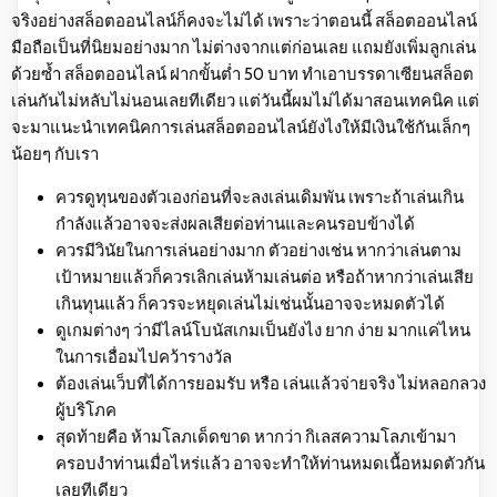
จริงอย่างสล็อตออนไลน์ก็คงจะไม่ได้ เพราะว่าตอนนี้ สล็อตออนไลน์
มือถือเป็นที่นิยมอย่างมาก ไม่ต่างจากแต่ก่อนเลย แถมยังเพิ่มลูกเล่น
ด้วยซ้ำ สล็อตออนไลน์ ฝากขั้นต่ำ 50 บาท ทำเอาบรรดาเซียนสล็อต
เล่นกันไม่หลับไม่นอนเลยทีเดียว แต่วันนี้ผมไม่ได้มาสอนเทคนิค แต่
จะมาแนะนำเทคนิคการเล่นสล็อตออนไลน์ยังไงให้มีเงินใช้กันเล็กๆ
น้อยๆ กับเรา
ควรดูทุนของตัวเองก่อนที่จะลงเล่นเดิมพัน เพราะถ้าเล่นเกิน
กำลังแล้วอาจจะส่งผลเสียต่อท่านและคนรอบข้างได้
ควรมีวินัยในการเล่นอย่างมาก ตัวอย่างเช่น หากว่าเล่นตาม
เป้าหมายแล้วก็ควรเลิกเล่นห้ามเล่นต่อ หรือถ้าหากว่าเล่นเสีย
เกินทุนแล้ว ก็ควรจะหยุดเล่นไม่เช่นนั้นอาจจะหมดตัวได้
ดูเกมต่างๆ ว่ามีไลน์โบนัสเกมเป็นยังไง ยาก ง่าย มากแค่ไหน
ในการเอื่อมไปคว้ารางวัล
ต้องเล่นเว็บที่ได้การยอมรับ หรือ เล่นแล้วจ่ายจริง ไม่หลอกลวง
ผู้บริโภค
สุดท้ายคือ ห้ามโลภเด็ดขาด หากว่า กิเลสความโลภเข้ามา
ครอบงำท่านเมื่อไหร่แล้ว อาจจะทำให้ท่านหมดเนื้อหมดตัวกัน
เลยทีเดียว