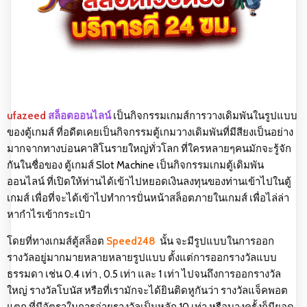
ufazeed
สล็อตออนไลน์
เป็นกิจกรรมเกมส์การวางเดิมพันในรูปแบบ
ของตู้เกมส์ ที่อดีตเคยเป็นกิจกรรมตู้เกมวางเดิมพันที่มีสียงเป็นอย่าง
มากจากทางบ่อนคาสิโนรายใหญ่ทั่วโลก ที่ใครหลายๆคนมักจะรู้จัก
กันในชื่อของ ตู้เกมส์ Slot Machine เป็นกิจกรรมเกมตู้เดิมพัน
ออนไลน์ ที่เปิดให้ท่านได้เข้าไปหยอดเงินลงทุนของท่านเข้าไปในตู้
เกมส์ เพื่อที่จะได้เข้าไปทำการปั่นหน้าสล็อตภายในเกมส์ เพื่อไล่ล่า
หากำไรเข้ากระเป๋า
โดยที่ทางเกมส์ตู้สล็อต
Speed248
นั้น จะมีรูปแบบในการออก
รางวัลอยู่มากมายหลายหลายรูปแบบ ตั้งแต่การออกรางวัลแบบ
ธรรมดา เช่น 0.4 เท่า , 0.5 เท่า และ 1 เท่า ไปจนถึงการออกรางวัล
ใหญ่ รางวัลโบนัส หรือที่เรามักจะได้ยินติดหูกันว่า รางวัลแจ็คพอต