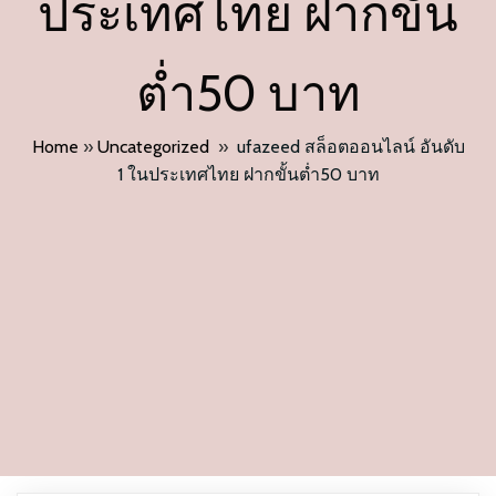
ประเทศไทย ฝากขั้น
ต่ำ50 บาท
Home
»
Uncategorized
»
ufazeed สล็อตออนไลน์ อันดับ
1 ในประเทศไทย ฝากขั้นต่ำ50 บาท