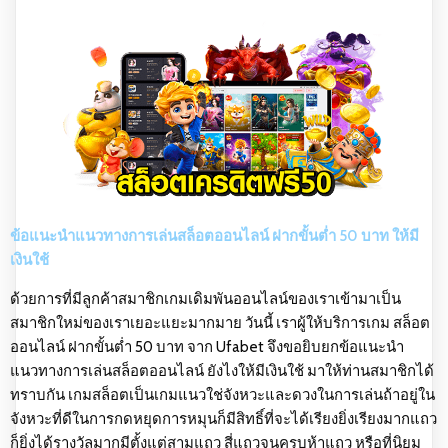
ข้อแนะนำแนวทางการเล่นสล็อตออนไลน์ ฝากขั้นต่ำ 50 บาท ให้มี
เงินใช้
ด้วยการที่มีลูกค้าสมาชิกเกมเดิมพันออนไลน์ของเราเข้ามาเป็น
สมาชิกใหม่ของเราเยอะแยะมากมาย วันนี้ เราผู้ให้บริการเกม สล็อต
ออนไลน์ ฝากขั้นต่ำ 50 บาท จาก Ufabet จึงขอยิบยกข้อแนะนำ
แนวทางการเล่นสล็อตออนไลน์ ยังไงให้มีเงินใช้ มาให้ท่านสมาชิกได้
ทราบกัน เกมสล็อตเป็นเกมแนวใช่จังหวะและดวงในการเล่นถ้าอยู่ใน
จังหวะที่ดีในการกดหยุดการหมุนก็มีสิทธิ์ที่จะได้เรียงยิ่งเรียงมากแถว
ก็ยิ่งได้รางวัลมากมีตั้งแต่สามแถว สี่แถวจนครบห้าแถว หรือที่นิยม