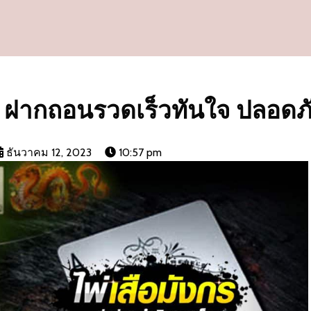
น์ ฝากถอนรวดเร็วทันใจ ปลอด
ธันวาคม 12, 2023
10:57 pm