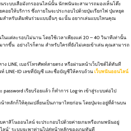
บนระบบเสือมังกรออนไลน์นั้น นักพนันจะสามารถมองเห็นโต๊ะ
ยคอยให้บริการ ซึ่งภายในจะประกอบไปด้วยปุ่มเรียกไพ่ ปุ่มหยุด
อปุ่มสำหรับเดิมพันร่วมแบบอื่นๆ ฉะนั้น อยากเล่นแบบไหนคุณ
ล่นในแต่ละรอบไม่นาน โดยใช้เวลาเพียงแค่ 20 – 40 วินาทีเท่านั้น
างมากขึ้น อย่างไรก็ตาม สำหรับใครที่ยังไม่เคยเข้าเล่น คุณสามารถ
ง LINE, เบอร์โทรศัพท์สายตรง หรือผ่านหน้าเว็บไซต์ได้ทันที
์ LINE-ID เลขที่บัญชี และชื่อบัญชีให้ครบถ้วน
เว็บพนันออนไลน์
 password เรียบร้อยแล้ว ก็ทำการ Log-in เข้าสู่ระบบต่อไป
หน้าหลักก็ให้คุณเปลี่ยนเป็นภาษาไทยก่อน โดยปุ่มจะอยู่ที่ด้านบน
คาสิโนออนไลน์ จะประกอบไปด้วยค่ายเกมหรือเกมพนันอยู่
ออนไลน์” ระบบจะพาท่านไปสู่หน้าหลักของเกมทันที