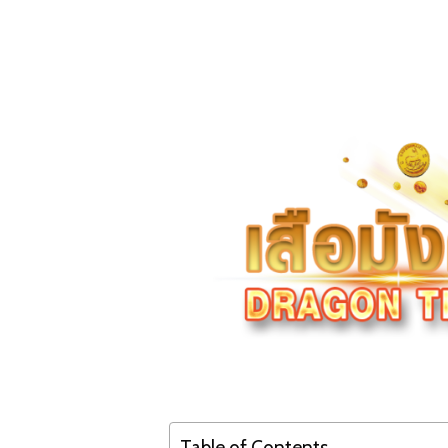
Table of Contents