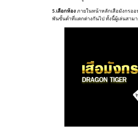
5.เลือกห้อง
ภายในหน้าหลักเสือมังกรออน
พันขั้นต่ำที่แตกต่างกันไป ทั้งนี้ผู้เล่