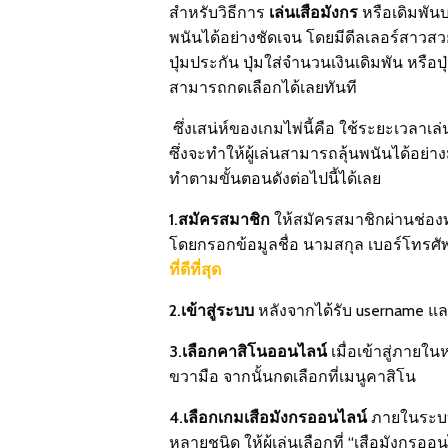
สำหรับวิธีการ
เล่นเสือมังกร
หรือเดิมพัน
พนันได้อย่างชัดเจน โดยมีดีลเลอร์สาวสว
ปุ่มประกัน ปุ่มใส่จำนวนเงินเดิมพัน หรื
สามารถกดเลือกได้เลยทันที
ซึ่งเสน่ห์ของเกมไพ่นี้คือ ใช้ระยะเวลาเ
ซึ่งจะทำให้ผู้เล่นสามารถลุ้นพนันได้อย่
ทำตามขั้นตอนดังต่อไปนี้ได้เลย
1.สมัครสมาชิก
ให้สมัครสมาชิกผ่านช่องทา
โดยกรอกข้อมูลชื่อ นามสกุล เบอร์โทรศัพท
ที่ดีที่สุด
2.เข้าสู่ระบบ
หลังจากได้รับ username และ
3.เลือกคาสิโนออนไลน์
เมื่อเข้าสู่ภายใน
ขวามือ จากนั้นกดเลือกที่เมนูคาสิโน
4.เลือกเกมเสือมังกรออนไลน์
ภายในระบบ
หลายชนิด ให้ผู้เล่นเลือกที่ “เสือมังกร