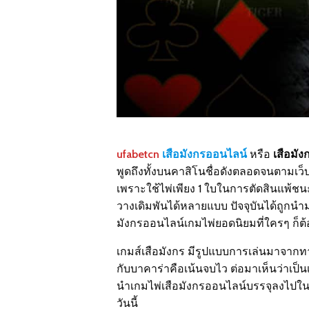
ufabetcn
เสือมังกรออนไลน์
หรือ
เสือมัง
พูดถึงทั้งบนคาสิโนชื่อดังตลอดจนตามเว
เพราะใช้ไพ่เพียง 1 ใบในการตัดสินแพ้ชนะ
วางเดิมพันได้หลายแบบ ปัจจุบันได้ถูกนำ
มังกรออนไลน์เกมไพ่ยอดนิยมที่ใครๆ ก็ต
เกมส์เสือมังกร มีรูปแบบการเล่นมาจากท
กับบาคาร่าคือเน้นจบไว ต่อมาเห็นว่าเป็
นำเกมไพ่เสือมังกรออนไลน์บรรจุลงไปในร
วันนี้