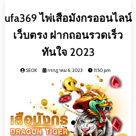
ufa369 ไพ่เสือมังกรออนไลน์
เว็บตรง ฝากถอนรวดเร็ว
ทันใจ 2023
SEOK
กรกฎาคม 6, 2023
11:50 pm