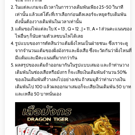
จะมากกว่ากัน
ในแต่ละเกมจะมีเวลาในการวางเดิมพันเพียง 25-50 วินาที
เท่านั้น แล้วแต่โต๊ะที่เราเลือกก่อนดีลเลอร์จะหยุดรับเดิมพัน
ดังนั้นต้องวางเดิมพันในเวลาเท่านั้น
แต้มของไพ่แต่ละใบ K = 13 , Q = 12 , J = 11 , A = 1 ส่วนคะแนนของ
ไพ่อื่นๆ ก็นับตามตัวเลขบนไพ่ได้เลย
รูปแบบของการตัดสินว่าแต้มฝั่งไหนเป็นฝ่ายชนะ ซึ่งเราจะดู
จากจำนวนแต้มของฝั่งมังกรและฝั่งเสือ ซึ่งจะวัดกันว่าฝั่งไหนที่
มีแต้มและมีคะแนนที่มากกว่ากัน
ผลสรุปของแต้มถ้าออกมากันในรูปแบบเสมอ และถ้าท่านวาง
เดิมพันในช่องเสือหรือมังกร ก็จะเสียเงินเดิมพันจำนวน 50%
ของเงินเดิมพันที่วางลงไปอย่างเช่น ถ้าสมมุติว่าท่านวางเงิน
เดิมพันไป 100 แล้วผลออกมาเสมอก็จะเสียเงินเดิมพัน 50 บาท
และเหลือ 50 บาทนั่นเอง