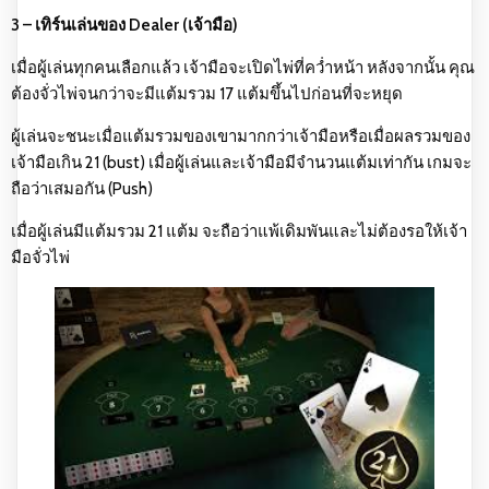
3 – เทิร์นเล่นของ Dealer (เจ้ามือ)
เมื่อผู้เล่นทุกคนเลือกแล้ว เจ้ามือจะเปิดไพ่ที่คว่ำหน้า หลังจากนั้น คุณ
ต้องจั่วไพ่จนกว่าจะมีแต้มรวม 17 แต้มขึ้นไปก่อนที่จะหยุด
ผู้เล่นจะชนะเมื่อแต้มรวมของเขามากกว่าเจ้ามือหรือเมื่อผลรวมของ
เจ้ามือเกิน 21 (bust) เมื่อผู้เล่นและเจ้ามือมีจำนวนแต้มเท่ากัน เกมจะ
ถือว่าเสมอกัน (Push)
เมื่อผู้เล่นมีแต้มรวม 21 แต้ม จะถือว่าแพ้เดิมพันและไม่ต้องรอให้เจ้า
มือจั่วไพ่