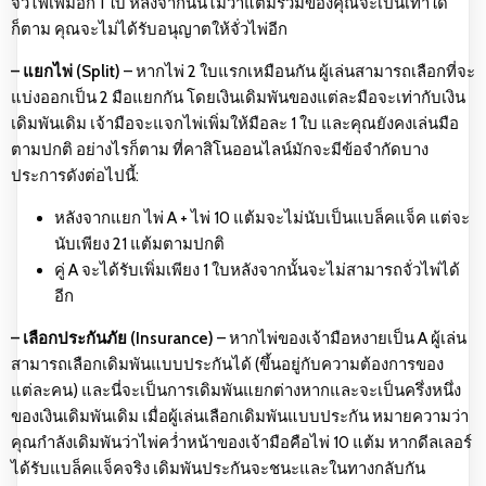
จั่วไพ่เพิ่มอีก 1 ใบ หลังจากนั้นไม่ว่าแต้มรวมของคุณจะเป็นเท่าใด
ก็ตาม คุณจะไม่ได้รับอนุญาตให้จั่วไพ่อีก
– แยกไพ่ (Split)
– หากไพ่ 2 ใบแรกเหมือนกัน ผู้เล่นสามารถเลือกที่จะ
แบ่งออกเป็น 2 มือแยกกัน โดยเงินเดิมพันของแต่ละมือจะเท่ากับเงิน
เดิมพันเดิม เจ้ามือจะแจกไพ่เพิ่มให้มือละ 1 ใบ และคุณยังคงเล่นมือ
ตามปกติ อย่างไรก็ตาม ที่คาสิโนออนไลน์มักจะมีข้อจำกัดบาง
ประการดังต่อไปนี้:
หลังจากแยก ไพ่ A + ไพ่ 10 แต้มจะไม่นับเป็นแบล็คแจ็ค แต่จะ
นับเพียง 21 แต้มตามปกติ
คู่ A จะได้รับเพิ่มเพียง 1 ใบหลังจากนั้นจะไม่สามารถจั่วไพ่ได้
อีก
– เลือกประกันภัย (Insurance)
– หากไพ่ของเจ้ามือหงายเป็น A ผู้เล่น
สามารถเลือกเดิมพันแบบประกันได้ (ขึ้นอยู่กับความต้องการของ
แต่ละคน) และนี่จะเป็นการเดิมพันแยกต่างหากและจะเป็นครึ่งหนึ่ง
ของเงินเดิมพันเดิม เมื่อผู้เล่นเลือกเดิมพันแบบประกัน หมายความว่า
คุณกำลังเดิมพันว่าไพ่คว่ำหน้าของเจ้ามือคือไพ่ 10 แต้ม หากดีลเลอร์
ได้รับแบล็คแจ็คจริง เดิมพันประกันจะชนะและในทางกลับกัน