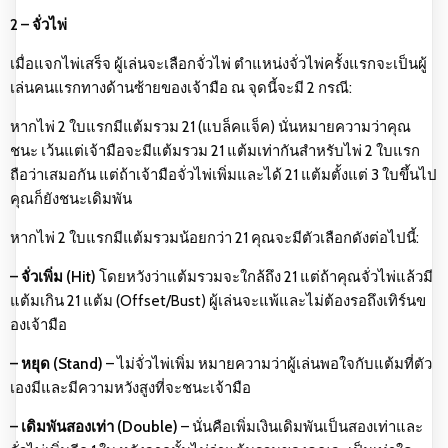
2 – จั่วไพ่
เมื่อแจกไพ่เสร็จ ผู้เล่นจะเลือกจั่วไพ่ ตำแหน่งจั่วไพ่ครั้งแรกจะเป็นผู้
เล่นคนแรกทางด้านซ้ายของเจ้ามือ ณ จุดนี้จะมี 2 กรณี:
หากไพ่ 2 ใบแรกมีแต้มรวม 21 (แบล็คแจ็ค) นั่นหมายความว่าคุณ
ชนะ เว้นแต่เจ้ามือจะมีแต้มรวม 21 แต้มเท่ากันสำหรับไพ่ 2 ใบแรก
ถือว่าเสมอกัน แต่ถ้าเจ้ามือจั่วไพ่เพิ่มและได้ 21 แต้มตั้งแต่ 3 ใบขึ้นไป
คุณก็ยังชนะเดิมพัน
หากไพ่ 2 ใบแรกมีแต้มรวมน้อยกว่า 21 คุณจะมีตัวเลือกดังต่อไปนี้:
– จั่วเพิ่ม (Hit)
โดยหวังว่าแต้มรวมจะใกล้ถึง 21 แต่ถ้าคุณจั่วไพ่แล้วมี
แต้มเกิน 21 แต้ม (Offset/Bust) ผู้เล่นจะแพ้และไม่ต้องรอถึงเทิร์นข
องเจ้ามือ
– หยุด (Stand)
– ไม่จั่วไพ่เพิ่ม หมายความว่าผู้เล่นพอใจกับแต้มที่ตัว
เองมีและมีความหวังสูงที่จะชนะเจ้ามือ
– เดิมพันสองเท่า (Double)
– นั่นคือเพิ่มเงินเดิมพันเป็นสองเท่าและ