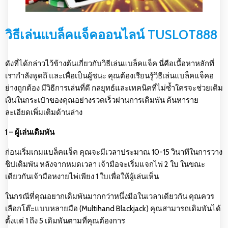
วิธีเล่นแบล็คแจ็คออนไลน์
TUSLOT888
ดังที่ได้กล่าวไว้ข้างต้นเกี่ยวกับวิธีเล่นแบล็คแจ็ค นี่คือเนื้อหาหลักที่
เรากำลังพูดถึ และเพื่อเป็นผู้ชนะ คุณต้องเรียนรู้วิธีเล่นแบล็คแจ็คอ
ย่างถูกต้อง มีวิธีการเล่นที่ดี กลยุทธ์และเทคนิคที่ไม่ซ้ำใครจะช่วยเติม
เงินในกระเป๋าของคุณอย่างรวดเร็วผ่านการเดิมพัน ค้นหาราย
ละเอียดเพิ่มเติมด้านล่าง
1 – ผู้เล่นเดิมพัน
ก่อนเริ่มเกมแบล็คแจ็ค คุณจะมีเวลาประมาณ 10-15 วินาทีในการวาง
ชิปเดิมพัน หลังจากหมดเวลา เจ้ามือจะเริ่มแจกไพ่ 2 ใบ ในขณะ
เดียวกันเจ้ามือหงายไพ่เพียง 1 ใบเพื่อให้ผู้เล่นเห็น
ในกรณีที่คุณอยากเดิมพันมากกว่าหนึ่งมือในเวลาเดียวกัน คุณควร
เลือกโต๊ะแบบหลายมือ (Multihand Blackjack) คุณสามารถเดิมพันได้
ตั้งแต่ 1 ถึง 5 เดิมพันตามที่คุณต้องการ