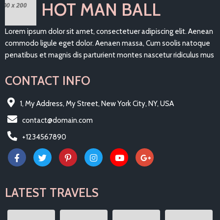
HOT MAN BALL
Lorem ipsum dolor sit amet, consectetuer adipiscing elit. Aenean
commodo ligule eget dolor. Aenaen massa, Cum soolis natoque
penatibus et magnis dis parturient montes nascetur ridiculus mus
CONTACT INFO
1, My Address, My Street, New York City, NY, USA
contact@domain.com
+1234567890
LATEST TRAVELS