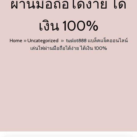
ผ่านมือถือได้ง่าย ได้
เงิน 100%
Home
»
Uncategorized
»
tuslot888 แบล็คแจ็คออนไลน์
เล่นไพ่ผ่านมือถือได้ง่าย ได้เงิน 100%