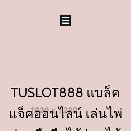
TUSLOT888 แบล็ค
แจ็คออนไลน์ เล่นไพ่