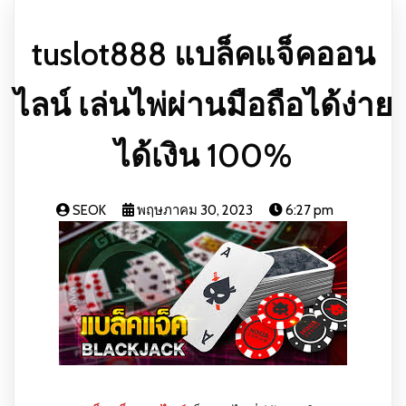
tuslot888 แบล็คแจ็คออน
ไลน์ เล่นไพ่ผ่านมือถือได้ง่าย
ได้เงิน 100%
SEOK
พฤษภาคม 30, 2023
6:27 pm