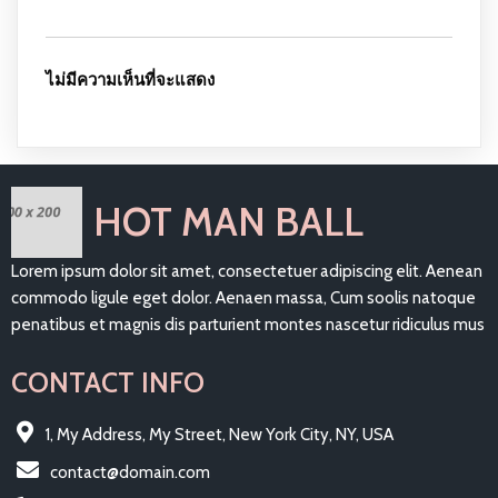
ไม่มีความเห็นที่จะแสดง
HOT MAN BALL
Lorem ipsum dolor sit amet, consectetuer adipiscing elit. Aenean
commodo ligule eget dolor. Aenaen massa, Cum soolis natoque
penatibus et magnis dis parturient montes nascetur ridiculus mus
CONTACT INFO
1, My Address, My Street, New York City, NY, USA
contact@domain.com