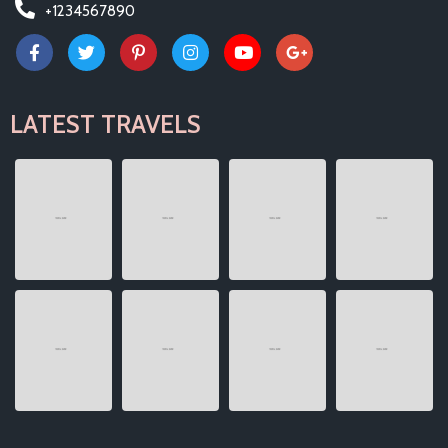
+1234567890
LATEST TRAVELS