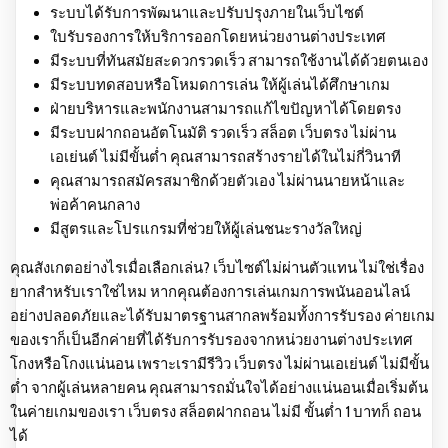
ระบบได้รับการพัฒนาและปรับปรุงภายในเว็บไซต์
ใบรับรองการให้บริการออกโดยหน่วยงานต่างประเทศ
มีระบบที่ทันสมัยสะดวกรวดเร็ว สามารถใช้งานได้ด้วยตนเอง
มีระบบทดสอบหรือโหมดการเล่น ให้ผู้เล่นได้ศึกษาเกม
ฝ่ายบริหารและพนักงานสามารถแก้ไขปัญหาได้โดยตรง
มีระบบฝากถอนอัตโนมัติ รวดเร็ว สล็อต เว็บตรง ไม่ผ่าน
เอเย่นต์ ไม่มีขั้นต่ำ คุณสามารถสร้างรายได้ในไม่กี่วินาที
คุณสามารถสมัครสมาชิกด้วยตัวเอง ไม่ผ่านนายหน้าและ
พ่อค้าคนกลาง
มีสูตรและโปรแกรมที่ช่วยให้ผู้เล่นชนะรางวัลใหญ่
คุณสังเกตอย่างไรเมื่อเลือกเล่น? เว็บไซต์ไม่ผ่านตัวแทน ไม่ใช่เรื่อง
ยากสำหรับเราใช่ไหม หากคุณต้องการเล่นเกมการพนันออนไลน์
อย่างปลอดภัยและได้รับมาตรฐานสากลพร้อมทั้งการรับรอง ค่ายเกม
ของเราก็เป็นอีกค่ายที่ได้รับการรับรองจากหน่วยงานต่างประเทศ
โกงหรือโกงแน่นอน เพราะเรามีรีวิว เว็บตรง ไม่ผ่านเอเย่นต์ ไม่มีขั้น
ต่ำ จากผู้เล่นหลายคน คุณสามารถมั่นใจได้อย่างแน่นอนเมื่อเริ่มต้น
ในค่ายเกมของเรา เว็บตรง สล็อตฝากถอน ไม่มี ขั้นต่ำ 1 บาทก็ ถอน
ได้