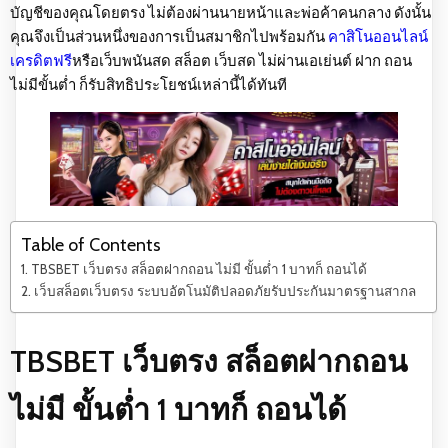
บัญชีของคุณโดยตรง ไม่ต้องผ่านนายหน้าและพ่อค้าคนกลาง ดังนั้น
คุณจึงเป็นส่วนหนึ่งของการเป็นสมาชิกไปพร้อมกัน
คาสิโนออนไลน์
เครดิตฟรี
หรือเว็บพนันสด สล็อต เว็บสด ไม่ผ่านเอเย่นต์ ฝาก ถอน
ไม่มีขั้นต่ำ ก็รับสิทธิประโยชน์เหล่านี้ได้ทันที
Table of Contents
TBSBET เว็บตรง สล็อตฝากถอน ไม่มี ขั้นต่ำ 1 บาทก็ ถอนได้
เว็บสล็อตเว็บตรง ระบบอัตโนมัติปลอดภัยรับประกันมาตรฐานสากล
TBSBET เว็บตรง สล็อตฝากถอน
ไม่มี ขั้นต่ำ 1 บาทก็ ถอนได้