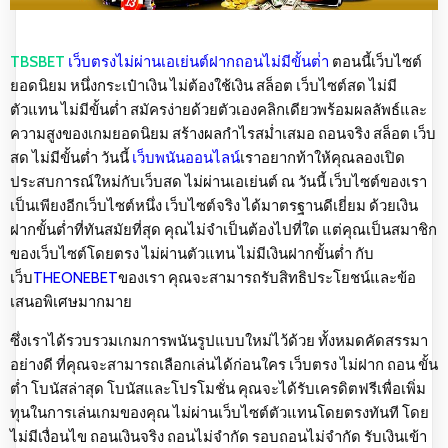
TBSBET
เว็บตรงไม่ผ่านเอเย่นต์ฝากถอนไม่มีขั้นต่ํา
ตอนนี้เว็บไซต์
ยอดนิยม หนึ่งกระเป๋าเงิน ไม่ต้องใช้เงิน สล็อต เว็บไซต์สด ไม่มี
ตัวแทน ไม่มีขั้นต่ำ สมัครง่ายด้วยตัวเองคลิกเดียวพร้อมผลลัพธ์และ
ความสูงของเกมยอดนิยม สร้างผลกำไรสม่ำเสมอ ถอนจริง สล็อต เว็บ
สด ไม่มีขั้นต่ำ วันนี้
เว็บพนันออนไลน์
เราอยากท้าให้คุณลองเปิด
ประสบการณ์ใหม่กับเว็บสด ไม่ผ่านเอเย่นต์ ณ วันนี้ เว็บไซต์ของเรา
เป็นเพียงอีกเว็บไซต์หนึ่ง เว็บไซต์จริง ได้มาตรฐานดีเยี่ยม ด้วยเงิน
ฝากขั้นต่ำที่ทันสมัยที่สุด คุณไม่จำเป็นต้องไปที่ใด แต่คุณเป็นสมาชิก
ของเว็บไซต์โดยตรง ไม่ผ่านตัวแทน ไม่มีเงินฝากขั้นต่ำ กับ
เว็บ
THEONEBET
ของเรา คุณจะสามารถรับสิทธิประโยชน์และข้อ
เสนอพิเศษมากมาย
ซึ่งเราได้รวบรวมเกมการพนันรูปแบบใหม่ไว้ด้วย ทั้งหมดคัดสรรมา
อย่างดี ที่คุณจะสามารถเลือกเล่นได้ก่อนใคร เว็บตรง ไม่ฝาก ถอน ขั้น
ต่ำ โบนัสล่าสุด โบนัสและโปรโมชั่น คุณจะได้รับเครดิตฟรีเพื่อเพิ่ม
ทุนในการเล่นเกมของคุณ ไม่ผ่านเว็บไซต์ตัวแทนโดยตรงทันที โดย
ไม่มีเงื่อนไข ถอนเงินจริง ถอนไม่จำกัด รอบถอนไม่จำกัด รับเงินเข้า