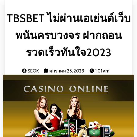
TBSBET ไม่ผ่านเอเย่นต์เว็บ
พนันครบวงจร ฝากถอน
รวดเร็วทันใจ2023
SEOK
มกราคม 25, 2023
1:01 am