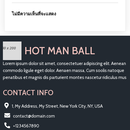
ไม่มีความเห็นที่จะแสดง
HOT MAN BALL
Lorem ipsum dolor sit amet, consectetuer adipiscing elit. Aenean
commodo ligule eget dolor. Aenaen massa, Cum soolis natoque
penatibus et magnis dis parturient montes nascetur ridiculus mus
CONTACT INFO
1, My Address, My Street, New York City, NY, USA
contact@domain.com
+1234567890