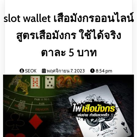
slot wallet เสือมังกรออนไลน์
สูตรเสือมังกร ใช้ได้จริง
ตาละ 5 บาท
SEOK
พฤศจิกายน 7, 2023
8:54 pm