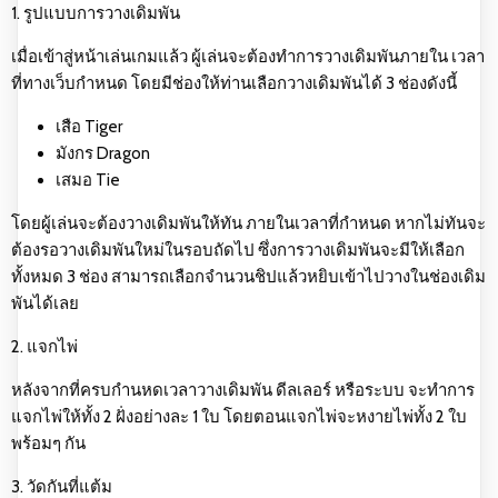
1. รูปแบบการวางเดิมพัน
เมื่อเข้าสู่หน้าเล่นเกมแล้ว ผู้เล่นจะต้องทำการวางเดิมพันภายใน เวลา
ที่ทางเว็บกำหนด โดยมีช่องให้ท่านเลือกวางเดิมพันได้ 3 ช่องดังนี้
เสือ Tiger
มังกร Dragon
เสมอ Tie
โดยผู้เล่นจะต้องวางเดิมพันให้ทัน ภายในเวลาที่กำหนด หากไม่ทันจะ
ต้องรอวางเดิมพันใหม่ในรอบถัดไป ซึ่งการวางเดิมพันจะมีให้เลือก
ทั้งหมด 3 ช่อง สามารถเลือกจำนวนชิปแล้วหยิบเข้าไปวางในช่องเดิม
พันได้เลย
2. แจกไพ่
หลังจากที่ครบกำนหดเวลาวางเดิมพัน ดีลเลอร์ หรือระบบ จะทำการ
แจกไพ่ให้ทั้ง 2 ฝั่งอย่างละ 1 ใบ โดยตอนแจกไพ่จะหงายไพ่ทั้ง 2 ใบ
พร้อมๆ กัน
3. วัดกันที่แต้ม