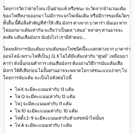
โดยการวัดว่าฝ่ายไหน เป็นฝ่ายแพ้ หรือชนะ จะวัดจากจำนวนแต้ม
ของ ไพ่ที่หงายออกมา ไม่มีการแจกไพ่เพิ่มเติม หรือมีการขอเพิ่มใดๆ
ทั้งสิ้น นี้คือสิ่งสำคัญที่ทำให้ เสือ มังกร ต่างจาก บาคาร่า นั่นเอง หาก
ไพ่ออกมาแต้มเท่ากัน จะถือว่าเป็นผล “เสมอ” หลายๆ ท่านอาจจะ
สงสัย แต้มเสือมังกร นับยังไง? เรามีคำตอบ....
โดยหลักการนับแต้มบวกแต้มของ ไพ่ชนิดนี้จะแตกต่างจาก บาคาร่า
ออนไลน์ เพราะไพ่ที่เป็น J, Q, K ไม่ได้มีแต้มเท่ากับ “ศูนย์” เหมือนบา
คาร่า ดังนั้นก่อนทำการ เล่นเสือมังกร ต้องอ่านวิธ๊การนับแต้มเสือ
มังกร ให้ดีเสียก่อน ไม่งั้นท่านอาจจะพลาดโอกาสชนะแบบง่ายๆ ไป
โดยการนับแต้ม จะเป็นไปดังต่อไปนี้
ไพ่ K จะมีคะแนนเท่ากับ 13 แต้ม
ไพ่ Q จะมีคะแนนเท่ากับ 12 แต้ม
ไพ่ J จะมีคะแนนเท่ากับ 11 แต้ม
ไพ่ 10 จะมีคะแนนเท่ากับ 10 แต้ม
ไพ่ตั้ง 2-9 จะมีคะแนนเท่ากับตัวเลขหน้าไพ่นั้นๆ
ไพ่ A จะมีคะแนนเท่ากับ 1 แต้ม