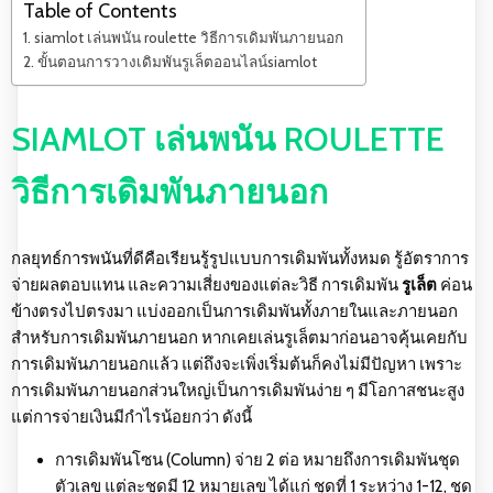
Table of Contents
siamlot เล่นพนัน roulette วิธีการเดิมพันภายนอก
ขั้นตอนการวางเดิมพันรูเล็ตออนไลน์siamlot
SIAMLOT เล่นพนัน ROULETTE
วิธีการเดิมพันภายนอก
กลยุทธ์การพนันที่ดีคือเรียนรู้รูปแบบการเดิมพันทั้งหมด รู้อัตราการ
จ่ายผลตอบแทน และความเสี่ยงของแต่ละวิธี การเดิมพัน
รูเล็ต
ค่อน
ข้างตรงไปตรงมา แบ่งออกเป็นการเดิมพันทั้งภายในและภายนอก
สำหรับการเดิมพันภายนอก หากเคยเล่นรูเล็ตมาก่อนอาจคุ้นเคยกับ
การเดิมพันภายนอกแล้ว แต่ถึงจะเพิ่งเริ่มต้นก็คงไม่มีปัญหา เพราะ
การเดิมพันภายนอกส่วนใหญ่เป็นการเดิมพันง่าย ๆ มีโอกาสชนะสูง
แต่การจ่ายเงินมีกำไรน้อยกว่า ดังนี้
การเดิมพันโซน (Column) จ่าย 2 ต่อ หมายถึงการเดิมพันชุด
ตัวเลข แต่ละชุดมี 12 หมายเลข ได้แก่ ชุดที่ 1 ระหว่าง 1-12, ชุด