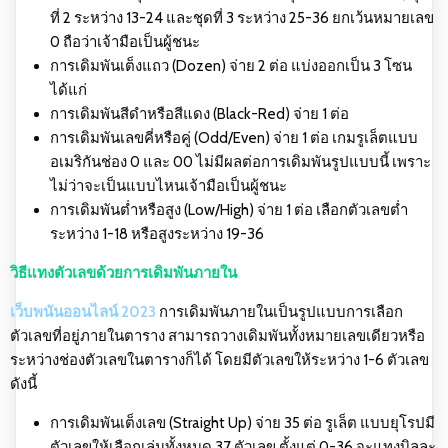
ที่ 2 ระหว่าง 13-24 และชุดที่ 3 ระหว่าง 25-36 ยกเว้นหมายเลข
0 ถือว่าเจ้ามือเป็นผู้ชนะ
การเดิมพันเต็งแถว (Dozen) จ่าย 2 ต่อ แบ่งออกเป็น 3 โซน
ได้แก่
การเดิมพันสีดำหรือสีแดง (Black-Red) จ่าย 1 ต่อ
การเดิมพันเลขคี่หรือคู่ (Odd/Even) จ่าย 1 ต่อ เกมรูเล็ตแบบ
อเมริกันช่อง 0 และ 00 ไม่มีผลต่อการเดิมพันรูปแบบนี้ เพราะ
ไม่ว่าจะเป็นแบบไหนเจ้ามือเป็นผู้ชนะ
การเดิมพันต่ำหรือสูง (Low/High) จ่าย 1 ต่อ เลือกตัวเลขต่ำ
ระหว่าง 1-18 หรือสูงระหว่าง 19-36
วิธีแทงตัวเลขด้วยการเดิมพันภายใน
เว็บพนันออนไลน์ 2023
การเดิมพันภายในเป็นรูปแบบการเลือก
ตัวเลขที่อยู่ภายในตาราง สามารถวางเดิมพันทั้งหมายเลขเดียวหรือ
ระหว่างช่องตัวเลขในตารางก็ได้ โดยมีตัวเลขให้ระหว่าง 1-6 ตัวเลข
ดังนี้
การเดิมพันเต็งเลข (Straight Up) จ่าย 35 ต่อ รูเล็ต แบบยุโรปมี
ตัวเลขให้เลือกเล่นทั้งหมด 37 ตัวเลข ตั้งแต่ 0-36 จะแทงบิลละ