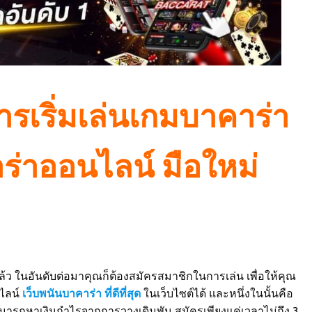
ารเริ่มเล่นเกมบาคาร่า
าร่าออนไลน์ มือใหม่
ล้ว ในอันดับต่อมาคุณก็ต้องสมัครสมาชิกในการเล่น เพื่อให้คุณ
นไลน์
เว็บพนันบาคาร่า ที่ดีที่สุด
ในเว็บไซต์ได้ และหนึ่งในนั้นคือ
ารถหาเงินกำไรจากการวางเดิมพัน สมัครเพียงแค่เวลาไม่ถึง 3