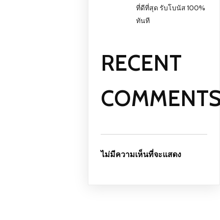
ที่ดีที่สุด รับโบนัส 100%
ทันที
RECENT
COMMENT
ไม่มีความเห็นที่จะแสดง