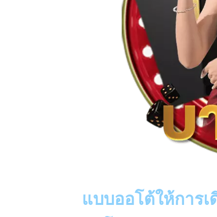
แบบออโต้ให้การเด