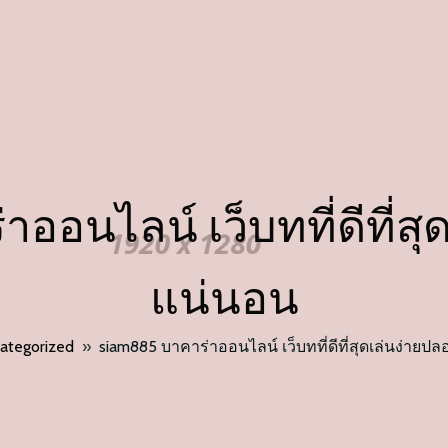
ออนไลน์ เว็บทที่ดีที่สุ
แน่นอน
ategorized
»
siam885 บาคาร่าออนไลน์ เว็บทที่ดีที่สุดเล่นง่ายป