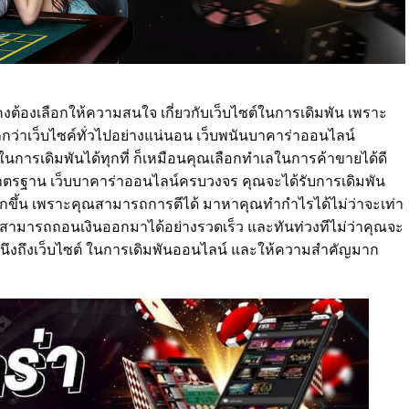
้องเลือกให้ความสนใจ เกี่ยวกับเว็บไซต์ในการเดิมพัน เพราะ
ากกว่าเว็บไซค์ทั่วไปอย่างแน่นอน เว็บพนันบาคาร่าออนไลน์
นในการเดิมพันได้ทุกที่ ก็เหมือนคุณเลือกทำเลในการค้าขายได้ดี
ได้มาตรฐาน เว็บบาคาร่าออนไลน์ครบวงจร คุณจะได้รับการเดิมพัน
ขึ้น เพราะคุณสามารถการตีได้ มาหาคุณทำกำไรได้ไม่ว่าจะเท่า
สามารถถอนเงินออกมาได้อย่างรวดเร็ว และทันท่วงทีไม่ว่าคุณจะ
วรคำนึงถึงเว็บไซต์ ในการเดิมพันออนไลน์ และให้ความสำคัญมาก