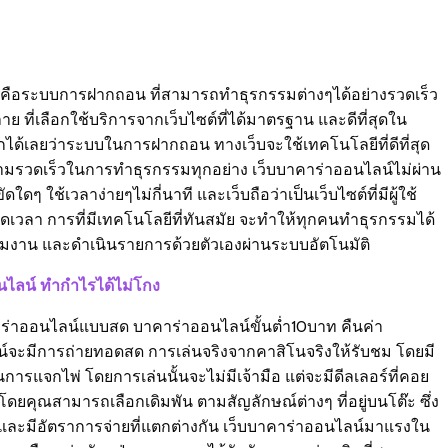
ต้คือระบบการฝากถอน ที่สามารถทำธุรกรรมต่างๆได้อย่างรวดเร็ว
หลาย ที่เลือกใช้บริการจากเว็บไซต์ที่ได้มาตรฐาน และดีที่สุดใน
อกได้เลยว่าระบบในการฝากถอน ทางเว็บจะใช้เทคโนโลยีที่ดีที่สุด
ามรวดเร็วในการทำธุรกรรมทุกอย่าง เว็บบาคาร่าออนไลน์ไม่ผ่าน
ใดๆ ใช้เวลาง่ายๆไม่กี่นาที และเว็บถือว่าเป็นเว็บไซต์ที่มีผู้ใช้
เวลา การที่มีเทคโนโลยีที่ทันสมัย จะทำให้ทุกคนทำธุรกรรมได้
ีมงาน และดำเนินรายการด้วยตัวเองผ่านระบบอัตโนมัติ
นไลน์ ทำกำไรได้ไม่โกง
าร่าออนไลน์แบบสด บาคาร่าออนไลน์ขั้นต่ำ10บาท คืนค่า
จะมีการถ่ายทอดสด การเล่นจริงจากคาสิโนจริงให้รับชม โดยมี
ารแจกไพ่ โดยการเล่นนั้นจะไม่มีเจ้ามือ แต่จะมีดีลเลอร์ที่คอย
ดยคุณสามารถเลือกเดิมพัน ตามสัญลักษณ์ต่างๆ ที่อยู่บนโต๊ะ ซึ่ง
ัน และมีอัตราการจ่ายที่แตกต่างกัน เว็บบาคาร่าออนไลน์มาแรงใน