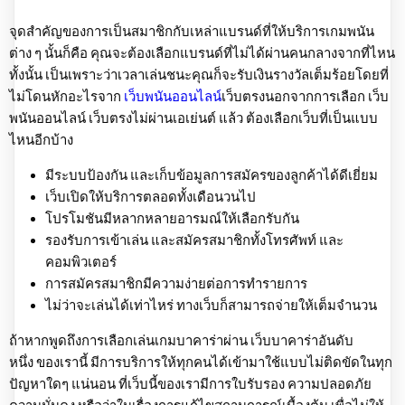
จุดสำคัญของการเป็นสมาชิกกับเหล่าแบรนด์ที่ให้บริการเกมพนัน
ต่าง ๆ นั้นก็คือ คุณจะต้องเลือกแบรนด์ที่ไม่ได้ผ่านคนกลางจากที่ไหน
ทั้งนั้น เป็นเพราะว่าเวลาเล่นชนะคุณก็จะรับเงินรางวัลเต็มร้อยโดยที่
ไม่โดนหักอะไรจาก
เว็บพนันออนไลน์
เว็บตรงนอกจากการเลือก เว็บ
พนันออนไลน์ เว็บตรงไม่ผ่านเอเย่นต์
แล้ว ต้องเลือกเว็บที่เป็นแบบ
ไหนอีกบ้าง
มีระบบป้องกัน และเก็บข้อมูลการสมัครของลูกค้าได้ดีเยี่ยม
เว็บเปิดให้บริการตลอดทั้งเดือนวนไป
โปรโมชันมีหลากหลายอารมณ์ให้เลือกรับกัน
รองรับการเข้าเล่น และสมัครสมาชิกทั้งโทรศัพท์ และ
คอมพิวเตอร์
การสมัครสมาชิกมีความง่ายต่อการทำรายการ
ไม่ว่าจะเล่นได้เท่าไหร่ ทางเว็บก็สามารถจ่ายให้เต็มจำนวน
ถ้าหากพูดถึงการเลือกเล่นเกมบาคาร่าผ่าน เว็บบาคาร่าอันดับ
หนึ่ง ของเรานี้ มีการบริการให้ทุกคนได้เข้ามาใช้แบบไม่ติดขัดในทุก
ปัญหาใดๆ แน่นอน ที่เว็บนี้ของเรามีการใบรับรอง ความปลอดภัย