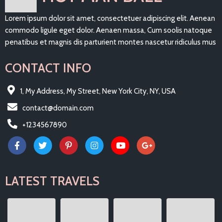
Lorem ipsum dolor sit amet, consectetuer adipiscing elit. Aenean
commodo ligule eget dolor. Aenaen massa, Cum soolis natoque
penatibus et magnis dis parturient montes nascetur ridiculus mus
CONTACT INFO
1, My Address, My Street, New York City, NY, USA
contact@domain.com
+1234567890
LATEST TRAVELS