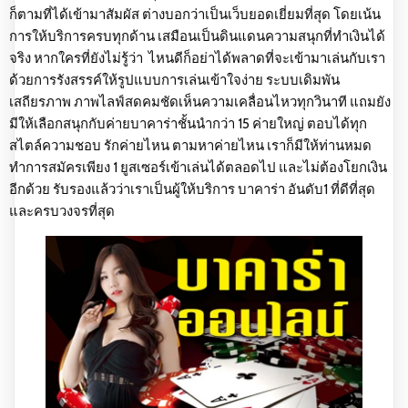
ก็ตามที่ได้เข้ามาสัมผัส ต่างบอกว่าเป็นเว็บยอดเยี่ยมที่สุด โดยเน้น
การให้บริการครบทุกด้าน เสมือนเป็นดินแดนความสนุกที่ทำเงินได้
จริง หากใครที่ยังไม่รู้ว่า ไหนดีก็อย่าได้พลาดที่จะเข้ามาเล่นกับเรา
ด้วยการรังสรรค์ให้รูปแบบการเล่นเข้าใจง่าย ระบบเดิมพัน
เสถียรภาพ ภาพไลฟ์สดคมชัดเห็นความเคลื่อนไหวทุกวินาที แถมยัง
มีให้เลือกสนุกกับค่ายบาคาร่าชั้นนำกว่า 15 ค่ายใหญ่ ตอบได้ทุก
สไตล์ความชอบ รักค่ายไหน ตามหาค่ายไหน เราก็มีให้ท่านหมด
ทำการสมัครเพียง 1 ยูสเซอร์เข้าเล่นได้ตลอดไป และไม่ต้องโยกเงิน
อีกด้วย รับรองแล้วว่าเราเป็นผู้ให้บริการ บาคาร่า อันดับ1 ที่ดีที่สุด
และครบวงจรที่สุด