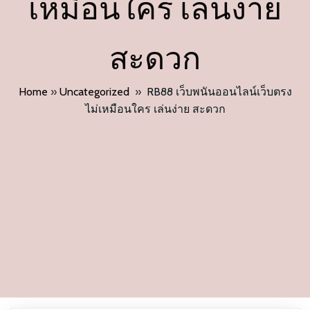
เหมือนใคร เล่นง่าย
สะดวก
Home
»
Uncategorized
»
RB88 เว็บพนันออนไลน์เว็บตรง
ไม่เหมือนใคร เล่นง่าย สะดวก