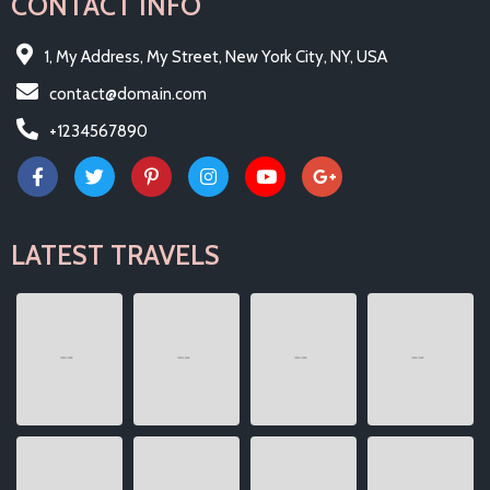
CONTACT INFO
1, My Address, My Street, New York City, NY, USA
contact@domain.com
+1234567890
LATEST TRAVELS