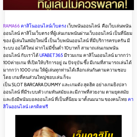
RAMA66
คาสิโนออนไลน์เว็บตรง
เว็บพนันออนไลน์ คือเว็บเล่นพนัน
ออนไลน์ คาสิโนเว็บตรง ที่ผู้เล่นเกมพนันผ่านเว็บออนไลน์ เป็นที่นิยม
ของ ผู้เล่นในสมัยใหม่นี้ เป็นเว็บพนันออนไลน์ ที่มีบริการครบครัน มี
ระบบ ออโต้ใหม่ ฝากไม่มีขั้นต่ำ 10บาทก็ สามาถเล่นเกมพนัน
ออนไลน์ กับเราได้
UFABET365
มีรวมเกม คาสิโนออนไลน์ มากกว่า
100ค่ายเกม ที่เปิดให้บริการอยู่ ณ ปัจจุบัน ซึ้ง มีเกมที่สามารถเล่นได้
มากกว่า 1000 เกม ให้ผู้เล่นทุกท่านได้เลือกเล่นกันตามความชอบ
โดย เกมที่คนส่วนใหญ่ชอบเล่น ก็จะ
เป็น SLOT BARCARA DUMMY และเกมดัง สุดฮิต อย่างเกมยิงปลา
ออนไลน์ ที่มีระบบตัว เกมทันสมัยและมีภาพที่สวยงาม ตามยุตสมัย
และยังมีพนันบอลออนไลน์ ที่เป็นที่นิยม มาตั้งนมนาน ของคนไทย
คา
สิโนออนไลน์ เครดิตฟรี