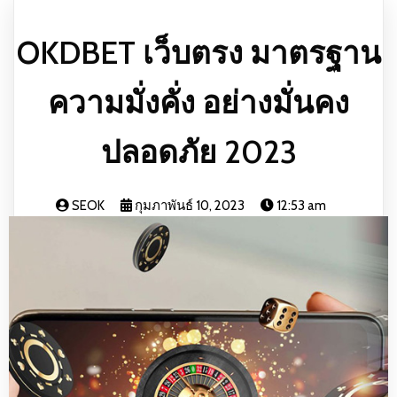
OKDBET เว็บตรง มาตรฐาน
ความมั่งคั่ง อย่างมั่นคง
ปลอดภัย 2023
SEOK
กุมภาพันธ์ 10, 2023
12:53 am