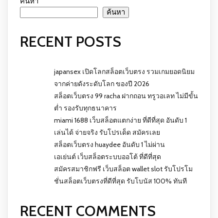
ค้นหา
ค้นหา
RECENT POSTS
japansex เปิดโลกสล็อตเว็บตรง รวมเกมยอดนิยม
จากค่ายดังระดับโลก ของปี 2026
สล็อตเว็บตรง 99 racha ฝากถอน ทรูวอเลท ไม่มีขั้น
ต่ำ รองรับทุกธนาคาร
miami 1688 เว็บสล็อตแตกง่าย ที่ดีที่สุด อันดับ 1
เล่นได้ จ่ายจริง รับโปรเด็ด สมัครเลย
สล็อตเว็บตรง huaydee อันดับ 1 ไม่ผ่าน
เอเย่นต์ เว็บสล็อตระบบออโต้ ที่ดีที่สุด
สมัครสมาชิกฟรี เว็บสล็อต wallet slot รับโปรโม
ชั่นสล็อตเว็บตรงที่ดีที่สุด รับโบนัส 100% ทันที
RECENT COMMENTS