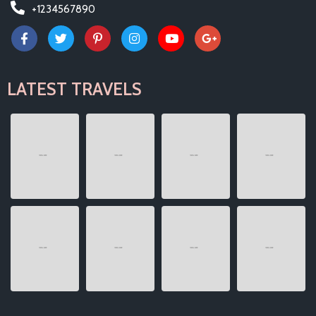
+1234567890
LATEST TRAVELS