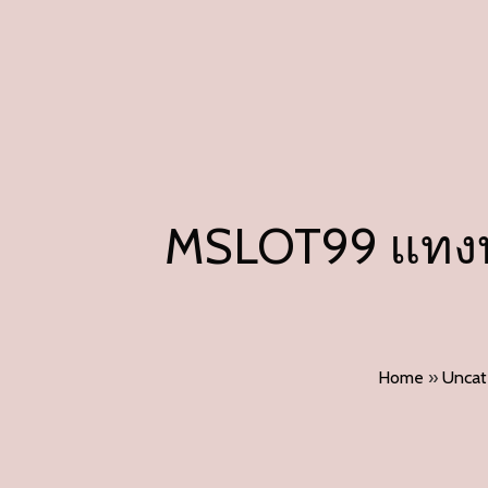
MSLOT99 แทงบ
Home
»
Uncat