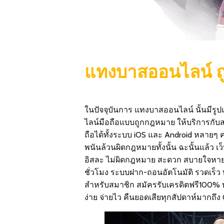
แทงบาสออนไลน์ ถ
ในปัจจุบันการ แทงบาสออนไลน์ นั้นมีรู
ไลน์มือถือแบบถูกกฎหมาย ให้บริการกับส
ถือได้ทั้งระบบ iOS และ Android หลายๆ ค
พนันล้วนผิดกฎหมายทั้งนั้น ฉะนั้นแล้ว เ
อิสละ ไม่ผิดกฎหมาย สะดวก สบายใจหายห
ชั่วโมง ระบบฝาก-ถอนอัตโนมัติ รวดเร็ว 
สำหรับสมาชิก สมัครรับเครดิตฟรี100% ทุก
ง่าย จ่ายไว คืนยอดเสียทุกสัปดาห์มากถึ