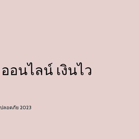
อนไลน์ เงินไว
 ปลอดภัย 2023