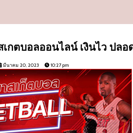
สเกตบอลออนไลน์ เงินไว ปลอ
มีนาคม 20, 2023
10:27 pm