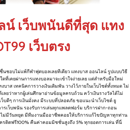
์ เว็บพนันดีที่สุด แทง
T99 เว็บตรง
มชื่นชอบไม่แพ้กีฬาฟุตบอลเลยทีเดียว แทงบาส ออนไลน์ รูปแบบวิธี
ใดที่เคยผ่านการแทงบอลมาจะเข้าใจง่ายเลย แต่สำหรับมือใหม่
แทงบาส เทคนิคการวางเงินเดิมพัน วางไว้ภายในเว็บไซต์ทั้งหมด ไม่
ด้เลยว่าหากผู้เล่นศึกษาอ่านข้อมูลครบถ้วน คว้าเงินรางวัลได้ไม่
ว็บดีๆ การเงินมั่งคง มีระบบที่ปลอดภัย ขอแนะนำเว็บไซต์ ยู
นวงการเว็บพนัน รองรับการเล่นทุกแพลตฟอร์ม บริการฝาก-ถอน
ดไม่มีวันหยุด มีทีมงานมืออาชีพคอยให้บริการแก้ไขปัญหาทุกท่าน
รดิตฟรี100% คืนค่าคอมมิชชั่นสูงถึง 5% ทุกยอดการเล่น ที่นี่