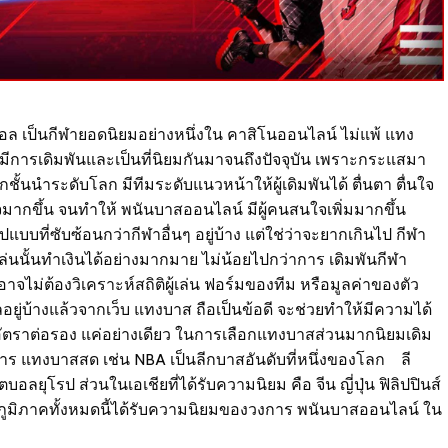
อล เป็นกีฬายอดนิยมอย่างหนึ่งใน คาสิโนออนไลน์ ไม่แพ้ แทง
มีการเดิมพันและเป็นที่นิยมกันมาจนถึงปัจจุบัน เพราะกระแสมา
ีกชั้นนำระดับโลก มีทีมระดับแนวหน้าให้ผู้เดิมพันได้ ตื่นตา ตื่นใจ
ากขึ้น จนทำให้ พนันบาสออนไลน์ มีผู้คนสนใจเพิ่มมากขึ้น
บบที่ซับซ้อนกว่ากีฬาอื่นๆ อยู่บ้าง แต่ใช่ว่าจะยากเกินไป กีฬา
ผู้เล่นนั้นทำเงินได้อย่างมากมาย ไม่น้อยไปกว่าการ เดิมพันกีฬา
 อาจไม่ต้องวิเคราะห์สถิติผู้เล่น ฟอร์มของทีม หรือมูลค่าของตัว
ยู่บ้างแล้วจากเว็บ แทงบาส ถือเป็นข้อดี จะช่วยทำให้มีความได้
ัตราต่อรอง แค่อย่างเดียว ในการเลือกแทงบาสส่วนมากนิยมเดิม
การ แทงบาสสด เช่น NBA เป็นลีกบาสอันดับที่หนึ่งของโลก ลี
ยุโรป ส่วนในเอเชียที่ได้รับความนิยม คือ จีน ญี่ปุ่น ฟิลิปปินส์
บภูมิภาคทั้งหมดนี้ได้รับความนิยมของวงการ พนันบาสออนไลน์ ใน