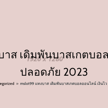
าส เดิมพันบาสเกตบอลอ
ปลอดภัย 2023
egorized
»
mslot99 แทงบาส เดิมพันบาสเกตบอลออนไลน์ เงินไว