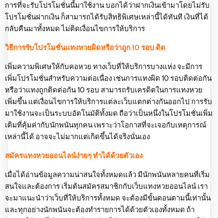
การที่จะรับโปรโมชั่นนี้มาใช้งาน บอกได้ว่าฝากเงินเข้ามาโดยไม่รับ
โปรโมชั่นฝากเงิน ก็สามารถได้รับสิทธิพิเศษเหล่านี้ได้ทันที เงินที่ได้
กลับคืนมาทั้งหมด ไม่ติดเงื่อนไขการให้บริการ
วิธีการรับโปรโมชั่นแทงหวยผิดหรือว่าถูก 10 รอบ ติด
เพิ่มความพิเศษให้กับคอหวย ทางเว็บที่ให้บริการบางแห่ง จะมีการ
เพิ่มโปรโมชั่นสำหรับความต่อเนื่อง เช่นการแทงผิด 10 รอบติดต่อกัน
หรือว่าแทงถูกติดต่อกัน 10 รอบ สามารถรับเครดิตในการแทงหวย
เพิ่มขึ้น แต่เงื่อนไขการให้บริการแต่ละเว็บแตกต่างกันออกไป การรับ
มาใช้งานจะเป็นระบบอัตโนมัติทั้งมด ถือว่าเป็นหนึ่งในโปรโมชั่นเพิ่ม
เติมที่คุ้มค่ากับนักพนันทุกคน เพราะว่าโอกาสที่จะเจอกับเหตุการณ์
เหล่านี้ได้ อาจจะไม่มากแต่เกิดขึ้นได้จริงนั่นเอง
สมัครแทงหวยออนไลน์ง่ายๆ ทำได้ด้วยตัวเอง
เมื่อได้อ่านข้อมูลความน่าสนใจทั้งหมดแล้ว มีนักพนันหลายคนที่เริ่ม
สนใจและต้องการ เริ่มต้นสมัครสมาชิกกับเว็บแทงหวยออนไลน์ เรา
จะมาแนะนำว่าเว็บที่ให้บริการทั้งหมด จะต้องมีขั้นตอนตามนี้เท่านั้น
และทุกอย่างนักพนันจะต้องทำรายการได้ด้วยตัวเองทั้งหมด ถ้า