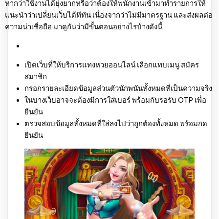
หากว่าใช้งานได้ยุ่งยากหรือว่าต้องให้พนักงานเข้ามาทำรายการให้
แนะนำว่าเปลี่ยนเว็บได้ทีทัน เนื่องจากว่าไม่มีมาตรฐาน และส่งผลต่อ
ความน่าเชื่อถือ มาดูกันว่ามีขั้นตอนอย่างไรบ้างดังนี้
เปิดเว็บที่ให้บริการแทงหวยออนไลน์ เลือกแทบเมนู สมัคร
สมาชิก
กรอกรายละเอียดข้อมูลส่วนตัวนักพนันทั้งหมดที่เป็นความจริง
ในบางเว็บอาจจะต้องมีการใส่เบอร์ พร้อมกับรอรับ OTP เพื่อ
ยืนยัน
ตรวจสอบข้อมูลทั้งหมดที่ใส่ลงไปว่าถูกต้องทั้งหมด พร้อมกด
ยืนยัน