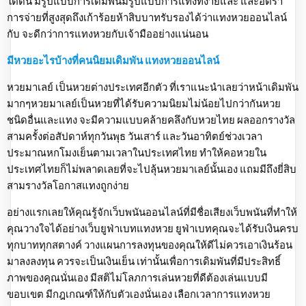
ใต้ดิน มีรูปแบบการเดิมพันมีรูปแบบการแทงที่ง่ายและ และอัตรา
การจ่ายที่สูงสุดถึงเก้าร้อยห้าสิบบาทรับรองได้ว่าแทงหวยออนไลน์
กับ จะดีกว่าการแทงหวยกับเจ้ามืออย่างแน่นอน
มีหวยอะไรบ้างที่คนนิยมเดิมพัน แทงหวยออนไลน์
หวยมาเลย์ เป็นหวยต่างประเทศอีกตัว ที่เราแนะนำเลยว่าหน้าเดิมพัน
มากๆหวยมาเลย์เป็นหวยที่ได้รับความนิยมไม่น้อยไปกว่ากันหวย
ชนิดอื่นและแทง จะมีความแบบคล้ายคลึงกับหวยไทย ผลออกรางวัล
สามครั้งต่อสัปดาห์ทุกวันพุธ วันเสาร์ และวันอาทิตย์ช่วงเวลา
ประมาณหกโมงเย็นตามเวลาในประเทศไทย ทำให้คอหวยใน
ประเทศไทยก็ไม่พลาดเลยที่จะไปลุ้นหวยมาเลย์นั้นเอง แถมมีถึงยี่สิบ
สามรางวัลโอกาสแทงถูกง่าย
อย่างแรกเลยให้คุณรู้จักเว็บพนันออนไลน์ที่มีชื่อเสียงเว็บพนันที่ทำให้
คุณวางใจได้อย่างเว็บยูฟ่าเบทแทงหวย ยูฟ่าเบทคุณจะได้รับเงินครบ
ทุกบาททุกสตางค์ วางแผนการลงทุนของคุณให้ดีไม่ควรเอาเงินร้อน
มาลงลงทุน ควรจะเป็นเงินเย็น เท่านั้นเพื่อการเดิมพันที่มีประสิทธิ์
ภาพของคุณนั่นเอง มีสติไม่โลภการเล่นหวยที่ดีต้องเล่นแบบมี
ขอบเขต มีกฎเกณฑ์ให้กับตัวเองนั่นเอง เลือกเวลาการแทงหวย