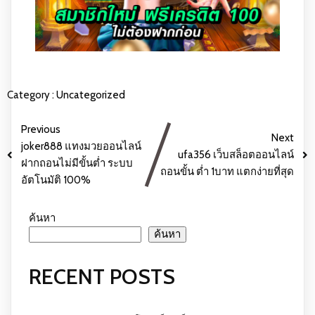
Category :
Uncategorized
Previous
Next
joker888 แทงมวยออนไลน์
ufa356 เว็บสล็อตออนไลน์
ฝากถอนไม่มีขั้นต่ำ ระบบ
ถอนขั้น ต่ำ 1บาท แตกง่ายที่สุด
อัตโนมัติ 100%
ค้นหา
ค้นหา
RECENT POSTS