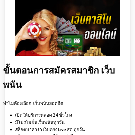
ขั้นตอนการสมัครสมาชิก เว็บ
พนัน
ทำไมต้องเลือก เว็บพนันยอดฮิต
เปิดให้บริการตลอด 24 ชั่วโมง
มีโปรโมชั่นเว็บพนันทุกวัน
สล็อตบาคาร่า เว็บตรง Live สด ทุกวัน