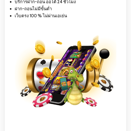
บริการฝาก-ถอน ออโต้ 24 ชั่วโมง
ฝาก-ถอนไม่มีขั้นต่ำ
เว็บตรง 100 % ไม่ผ่านเอเย่น