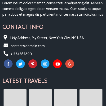
Lorem ipsum dolor sit amet, consectetuer adipiscing elit. Aenean
commodo ligule eget dolor. Aenaen massa, Cum soolis natoque
penatibus et magnis dis parturient montes nascetur ridiculus mus
CONTACT INFO
1, My Address, My Street, New York City, NY, USA
contact@domain.com
+1234567890
LATEST TRAVELS