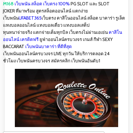
M168
เว็บพนัน สล็อต เว็บตรง 100%
PG SLOT และ SLOT
JOKER ที่มาพร้อม สูตรสล็อตออนไลน์ แตกง่าย
เว็บพนัน
UFABET365
เว็บตรง คาสิโนออนไลน์ สล็อต บาคาร่า รูเล็ต
แทงบอลออนไลน์ แทงบอลเดี่ยว แทงบอลเสต็ป
ทุนหนาจ่ายจริง แตกจ่ายเต็มทุกบิล เว็บตรงไม่ผ่านเอเย่น
คาสิโน
ออนไลน์ เครดิตฟรี
ยูฟ่าออนไลน์ครบวงจร เกมส์ กีฬา SEXY
BACCARAT
เว็บพนันบาคาร่า ที่ดีที่สุด
เว็บพนันออนไลน์ครบวงจร LIVE ทุกวัน ให้บริการตลอด 24
ชั่วโมง เว็บพนันครบวงจร สมัครคลิก เว็บพนันอันดับ1