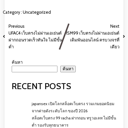
Category :
Uncategorized
Previous
Next
UFAC4 เว็บตรงไม่ผ่านเอเย่นต์
ISM99 เว็บตรงไม่ผ่านเอเย่นต์
ฝากถอนรวดเร็วทันใจ ไม่มีขั้น
เดิมพันออนไลน์ ครบวงจรที่
ต่ำ
เดียว
ค้นหา
ค้นหา
RECENT POSTS
japansex เปิดโลกสล็อตเว็บตรง รวมเกมยอดนิยม
จากค่ายดังระดับโลก ของปี 2026
สล็อตเว็บตรง 99 racha ฝากถอน ทรูวอเลท ไม่มีขั้น
ต่ำ รองรับทุกธนาคาร