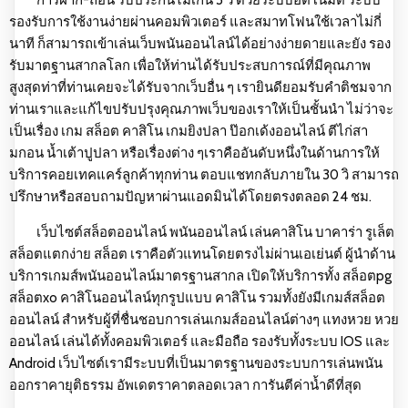
การฝาก-ถอน รับประกันไม่เกิน 3 วิ ด้วยระบบอัตโนมัติ ระบบ
รองรับการใช้งานง่ายผ่านคอมพิวเตอร์ และสมาทโฟนใช้เวลาไม่กี่
นาที ก็สามารถเข้าเล่นเว็บพนันออนไลน์ได้อย่างง่ายดายและยัง รอง
รับมาตฐานสากลโลก เพื่อให้ท่านได้รับประสบการณ์ที่มีคุณภาพ
สูงสุดท่าที่ท่านเคยจะได้รับจากเว็บอื่น ๆ เรายินดียอมรับคำติชมจาก
ท่านเราและแก้ไขปรับปรุงคุณภาพเว็บของเราให้เป็นชั้นนำ ไม่ว่าจะ
เป็นเรื่อง เกม สล็อต คาสิโน เกมยิงปลา ป๊อกเด้งออนไลน์ ตีไก่สา
มกอน น้ำเต้าปูปลา หรือเรื่องต่าง ๆเราคืออันดับหนึ่งในด้านการให้
บริการคอยเทคแคร์ลูกค้าทุกท่าน ตอบแชทกลับภายใน 30 วิ สามารถ
ปรึกษาหรือสอบถามปัญหาผ่านแอดมินได้โดยตรงตลอด 24 ชม.
เว็บไซต์สล็อตออนไลน์ พนันออนไลน์ เล่นคาสิโน บาคาร่า รูเล็ต
สล็อตแตกง่าย สล็อต เราคือตัวแทนโดยตรงไม่ผ่านเอเย่นต์ ผู้นำด้าน
บริการเกมส์พนันออนไลน์มาตรฐานสากล เปิดให้บริการทั้ง สล็อตpg
สล็อตxo คาสิโนออนไลน์ทุกรูปแบบ คาสิโน รวมทั้งยังมีเกมส์สล็อต
ออนไลน์ สำหรับผู้ที่ชื่นชอบการเล่นเกมส์ออนไลน์ต่างๆ แทงหวย หวย
ออนไลน์ เล่นได้ทั้งคอมพิวเตอร์ และมือถือ รองรับทั้งระบบ IOS และ
Android เว็บไซต์เรามีระบบที่เป็นมาตรฐานของระบบการเล่นพนัน
ออกราคายุติธรรม อัพเดตราคาตลอดเวลา การันตีค่าน้ำดีที่สุด