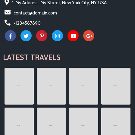
1, My Address, My Street, New York City, NY, USA
contact@domain.com
+1234567890
LATEST TRAVELS