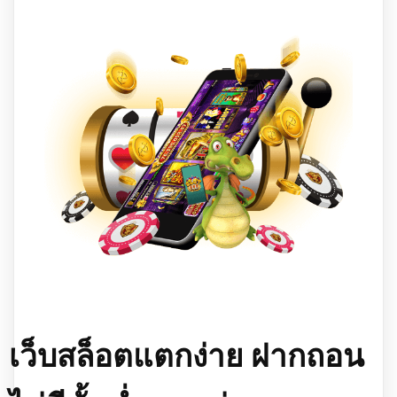
เว็บสล็อตแตกง่าย ฝากถอน