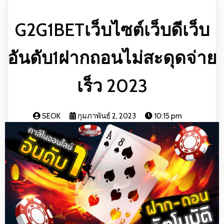
G2G1BETเว็บไซต์เว็บดีเว็บ
อันดับ1ฝากถอนไม่สะดุดจ่าย
เร็ว 2023
SEOK
กุมภาพันธ์ 2, 2023
10:15 pm