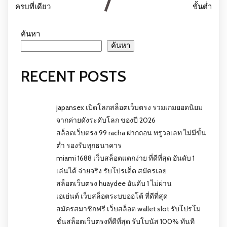
ครบที่เดียว
ขั้นต่ำ
ค้นหา
ค้นหา
RECENT POSTS
japansex เปิดโลกสล็อตเว็บตรง รวมเกมยอดนิยม
จากค่ายดังระดับโลก ของปี 2026
สล็อตเว็บตรง 99 racha ฝากถอน ทรูวอเลท ไม่มีขั้น
ต่ำ รองรับทุกธนาคาร
miami 1688 เว็บสล็อตแตกง่าย ที่ดีที่สุด อันดับ 1
เล่นได้ จ่ายจริง รับโปรเด็ด สมัครเลย
สล็อตเว็บตรง huaydee อันดับ 1 ไม่ผ่าน
เอเย่นต์ เว็บสล็อตระบบออโต้ ที่ดีที่สุด
สมัครสมาชิกฟรี เว็บสล็อต wallet slot รับโปรโม
ชั่นสล็อตเว็บตรงที่ดีที่สุด รับโบนัส 100% ทันที