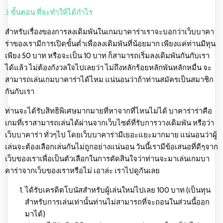
3 ขั้นตอน ที่จะทำให้ได้กำไร
สำหรับเรื่องของการลงเดิมพันในเกมบาคาร่าเราจะบอกว่าเว็บบาคา
ร่าของเรามีการเปิดขั้นต่ำเพื่อลงเดิมพันที่น้อยมาก เพียงแค่ท่านมีทุน
เพียง 50 บาท หรือจะเป็น 10 บาท ก็สามารถเริ่มลงเดิมพันกันกับเรา
ได้แล้ว ไม่ต้องกังวลใจไปเลยว่า ไม่ถึงหลักร้อยหลักพันหลักหมื่น จะ
สามารถเล่นเกมบาคาร่าได้ไหม แน่นอนว่าถ้าท่านสมัครเป็นสมาชิก
กันกับเรา
ท่านจะได้รับสิทธิพิเศษมากมายที่หาจากที่ไหนไม่ได้ บาคาร่าร่าคือ
เกมที่เราสามารถเล่นได้ผ่านจากเว็บไซต์ที่รับการวางเดิมพัน หรือว่า
เว็บบาคาร่า ทั่วๆไป โดยเว็บบาคาร่ามีเยอะแยะมากมาย แน่นอนว่าผู้
เล่นจะต้องเลือกเล่นกันไม่ถูกอย่างแน่นอน วันนี้เรามีข้อเสนอที่ดีๆจาก
เว็บของเราเพื่อเป็นตัวเลือกในการตัดสินใจว่าท่านจะมาเล่นเกมบา
คาร่าจากเว็บของเราหรือไม่ เอาล่ะ เราไปดูกันเลย
ได้รับเครดิตโบนัสสำหรับผู้เล่นใหม่ไปเลย 100 บาท (เป็นทุน
สำหรับการเล่นเท่านั้นท่านไม่สามารถที่จะถอนในส่วนนี้ออก
มาได้)