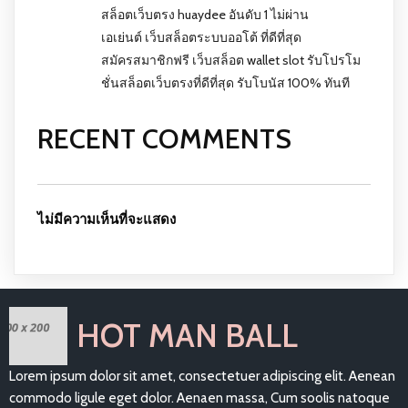
สล็อตเว็บตรง huaydee อันดับ 1 ไม่ผ่าน
เอเย่นต์ เว็บสล็อตระบบออโต้ ที่ดีที่สุด
สมัครสมาชิกฟรี เว็บสล็อต wallet slot รับโปรโม
ชั่นสล็อตเว็บตรงที่ดีที่สุด รับโบนัส 100% ทันที
RECENT COMMENTS
ไม่มีความเห็นที่จะแสดง
HOT MAN BALL
Lorem ipsum dolor sit amet, consectetuer adipiscing elit. Aenean
commodo ligule eget dolor. Aenaen massa, Cum soolis natoque