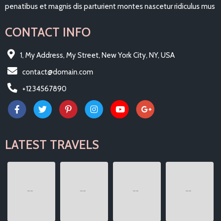
penatibus et magnis dis parturient montes nascetur ridiculus mus
CONTACT INFO
1, My Address, My Street, New York City, NY, USA
contact@domain.com
+1234567890
LATEST TRAVELS