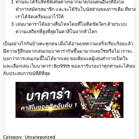
ท่านจะได้รับสิทธิพิเศษต่างๆมากมายก่อนคนอื่นๆที่ยังไม่
ทำการสมัครสมาชิก และจะได้รับโบนัสส่วนของการเติม ที่ทาง
เราได้จัดเตรียมเอาไว้ให้
เล่นบาคาร่าได้อย่างลื่นไหลโดยที่ไม่ติดขัดใดๆ ด้วยระบบ
ความเสถียรที่สูงที่สุดในคาสิโนจากทั่วโลก
เป็นอย่างไรกันบ้างคะทุกคน เมื่อได้อ่านบทความเสร็จเรียบร้อยแล้ว
มีความรู้สึกอยากเล่นเกมบาคาร่ากันขึ้นมามากเลยใช่หรือไม่ เราจะ
บอกว่าการเล่นเกมนี้ไม่ได้ยากเลย ขอเพียงแค่ผู้เล่นทำการเปิดใจ
และเลือกเล่น เว็บบาคาร่า Bcr99th ของเรารับรองว่าทุกท่านจะได้พบ
กับประสบการณ์ที่ดีที่สุด
Category :
Uncategorized