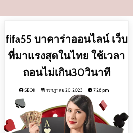
fifa55 บาคาร่าออนไลน์ เว็บ
ที่มาแรงสุดในไทย ใช้เวลา
ถอนไม่เกิน30วินาที
SEOK
กรกฎาคม 20, 2023
7:28 pm