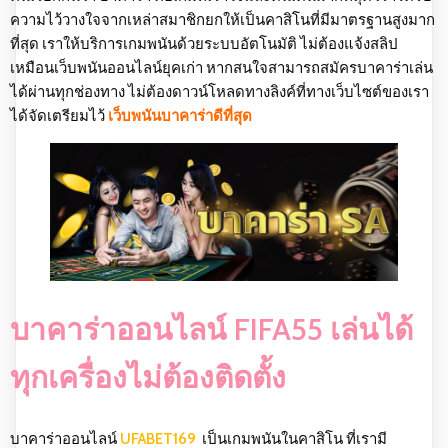
ความไว้วางใจจากเหล่าสมาชิกยกให้เป็นคาสิโนที่มีมาตรฐานสูงมาก
ที่สุด เราให้บริการเกมพนันด้วยระบบอัตโนมัติ ไม่ต้องแจ้งสลิป
เหมือนเว็บพนันออนไลน์ยุคเก่า หากสนใจสามารถสมัครบาคาร่าเล่น
ได้ผ่านทุกช่องทาง ไม่ต้องดาวน์โหลดทางลิงค์ที่ทางเว็บไซต์ของเรา
ได้จัดเตรียมไว้
เว็บพนันบาคาร่าดีที่สุด
บาคาร่าออนไลน์ FIFA55 เล่นได้
ทุกเครื่องไม่ต้องติดตั้ง
บาคาร่าออนไลน์
UFABET169
เป็นเกมพนันในคาสิโน ที่เรามี