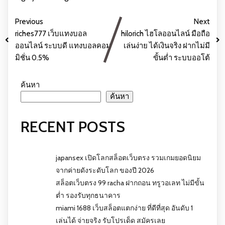
Previous
Next
riches777 เว็บแทงบอล
hilorich ไฮโลออนไลน์ มือถือ
ออนไลน์ ระบบดี แทงบอลคอม
เล่นง่าย ได้เงินจริง ฝากไม่มี
มิชั่น 0.5%
ขั้นต่ำ ระบบออโต้
ค้นหา
ค้นหา
RECENT POSTS
japansex เปิดโลกสล็อตเว็บตรง รวมเกมยอดนิยม
จากค่ายดังระดับโลก ของปี 2026
สล็อตเว็บตรง 99 racha ฝากถอน ทรูวอเลท ไม่มีขั้น
ต่ำ รองรับทุกธนาคาร
miami 1688 เว็บสล็อตแตกง่าย ที่ดีที่สุด อันดับ 1
เล่นได้ จ่ายจริง รับโปรเด็ด สมัครเลย