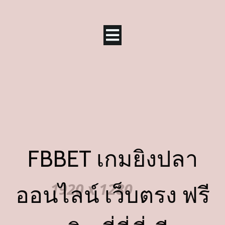
FBBET เกมยิงปลา
ออนไลน์ เว็บตรง ฟรี