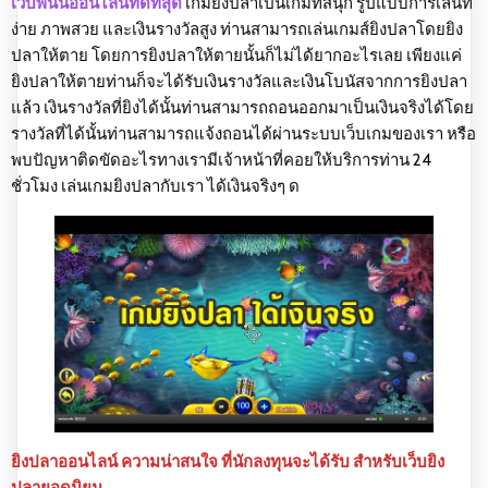
เว็บพนันออนไลน์ที่ดีที่สุด
เกมยิงปลาเป็นเกมที่สนุก รูปแบบการเล่นที่
ง่าย ภาพสวย และเงินรางวัลสูง ท่านสามารถเล่นเกมส์ยิงปลาโดยยิง
ปลาให้ตาย โดยการยิงปลาให้ตายนั้นก็ไม่ได้ยากอะไรเลย เพียงแค่
ยิงปลาให้ตายท่านก็จะได้รับเงินรางวัลและเงินโบนัสจากการยิงปลา
แล้ว เงินรางวัลที่ยิงได้นั้นท่านสามารถถอนออกมาเป็นเงินจริงได้โดย
รางวัลที่ได้นั้นท่านสามารถแจ้งถอนได้ผ่านระบบเว็บเกมของเรา หรือ
พบปัญหาติดขัดอะไรทางเรามีเจ้าหน้าที่คอยให้บริการท่าน 24
ชั่วโมง เล่นเกมยิงปลากับเรา ได้เงินจริงๆ ด
ยิงปลาออนไลน์ ความน่าสนใจ ที่นักลงทุนจะได้รับ สำหรับเว็บยิง