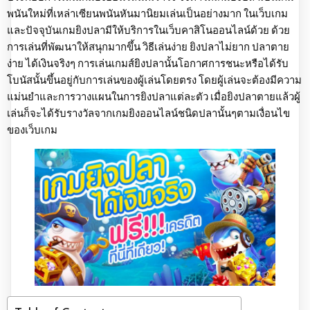
พนันใหม่ที่เหล่าเซียนพนันหันมานิยมเล่นเป็นอย่างมาก ในเว็บเกม
และปัจจุบันเกมยิงปลามีให้บริการในเว็บคาสิโนออนไลน์ด้วย ด้วย
การเล่นที่พัฒนาให้สนุกมากขึ้น วิธีเล่นง่าย ยิงปลาไม่ยาก ปลาตาย
ง่าย ได้เงินจริงๆ การเล่นเกมส์ยิงปลานั้นโอกาศการชนะหรือได้รับ
โบนัสนั้นขึ้นอยู่กับการเล่นของผู้เล่นโดยตรง โดยผู้เล่นจะต้องมีความ
แม่นยำและการวางแผนในการยิงปลาแต่ละตัว เมื่อยิงปลาตายแล้วผู้
เล่นก็จะได้รับรางวัลจากเกมยิงออนไลน์ชนิดปลานั้นๆตามเงื่อนไข
ของเว็บเกม