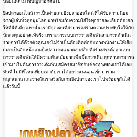
น้อยนิดก็ไม่ใช่ปัญหาอีกต่อไป
ยิงปลาออนไลน์ เราเป็นค่ายเกมยิงปลาออนไลน์ ที่ได้รับความนิยม
จากผู้เล่นทั่วทุกมุมโลก มาพร้อมกับความใส่ใจทุกรายละเอียดต้องยก
ให้ที่นี่ที่เดียวเท่านั้น เรามีจุดเด่นที่สามารถสร้างความประทับใจให้กับ
นักลงทุนอย่างแท้จริง เพราะว่าระบบการวางเดิมพันสามารถดำเนิน
รายการได้ด้วยตัวคุณเองไม่จำเป็นต้องติดต่อกับทางพนักงานให้เสีย
เวลาเป็นอีกหนึ่ง เกมยิงปลา เกมแนวคลาสสิก ที่สร้างสรรค์ออกแบบ
การวางเดิมพันให้มีความทันสมัยมากเพิ่มขึ้นกว่าเดิม ทุกท่านสามารถ
เข้ามาเริ่มต้นการวางเดิมพัน สมัครสมาชิกกับช่องทางของเราได้เลย
ทันที ไม่มีที่ไหนเทียบเท่ากับเราได้อย่างแน่นอน เข้ามาร่วม
สนุกสนาน และร่างเงินรางวัลกับเกมยิงปลาของเรา ไปพร้อมๆกันได้
แล้ววันนี้