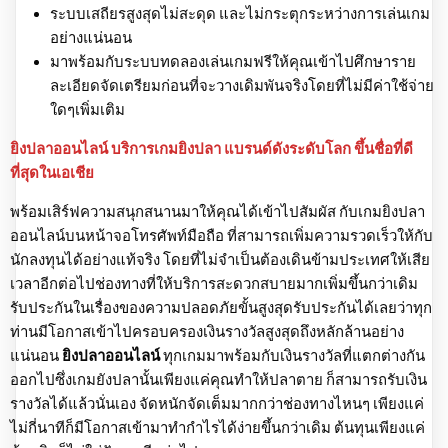
ระบบเสถียรสูงสุดไม่สะดุด และไม่กระตุกระหว่างการเล่นเกม
อย่างแน่นอน
มาพร้อมกับระบบทดลองเล่นเกมฟรีให้คุณเข้าไปศึกษาราย
ละเอียดจัดเตรียมก่อนที่จะวางเดิมพันจริงโดยที่ไม่มีค่าใช้จ่าย
ใดๆเพิ่มเติม
ยิงปลาออนไลน์ บริการเกมยิงปลา แบรนด์ดังระดับโลก ขึ้นชื่อที่ดี
ที่สุดในเอเชีย
พร้อมเสิร์ฟความสนุกสนานมาให้คุณได้เข้าไปสัมผัส กับเกมยิงปลา
ออนไลน์บนหน้าจอโทรศัพท์มือถือ ที่สามารถเพิ่มความรวดเร็วให้กับ
นักลงทุนได้อย่างแท้จริง โดยที่ไม่จำเป็นต้องเดินข้ามประเทศให้เสีย
เวลาอีกต่อไปช่องทางที่ให้บริการสะดวกสบายมากเพิ่มขึ้นกว่าเดิม
รับประกันในเรื่องของความปลอดภัยขั้นสูงสุดรับประกันได้เลยว่าทุก
ท่านมีโอกาสเข้าไปครอบครองเงินรางวัลสูงสุดถึงหลักล้านอย่าง
แน่นอน
ยิงปลาออนไลน์
ทุกเกมมาพร้อมกับเงินรางวัลที่แตกต่างกัน
ออกไปซึ่งเกมยังปลานั้นเพียงแค่คุณทำให้ปลาตาย ก็สามารถรับเงิน
รางวัลได้แล้วนั่นเอง จัดหนักจัดเต็มมากกว่าช่องทางไหนๆ เพียงแค่
ไม่กี่นาทีก็มีโอกาสเข้ามาทำกำไรได้ง่ายขึ้นกว่าเดิม ต้นทุนเพียงแค่