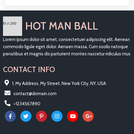
HOT MAN BALL
Lorem ipsum dolor sit amet, consectetuer adipiscing elit. Aenean
commodo ligule eget dolor. Aenaen massa, Cum soolis natoque
penatibus et magnis dis parturient montes nascetur ridiculus mus
CONTACT INFO
1, My Address, My Street, New York City, NY, USA
contact@domain.com
+1234567890