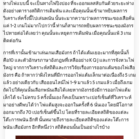
ทางไพ่แบบนี้ จะเป็นทางไพ่ปิงปอง ที่จะออกผลสลับกันด้วยระยะห่าง
ดังอย่างตารางสถิติการเดิมพัน และเมื่อคุณนั้นเข้ามาหยิบผลการ
วิเคราะห์ครั้งนี้ไปเล่นพนัน นั้นจะมากความว่าผลการชนะของเสือคั่น
แค่ 1-2 เกมไม่มากไปกว่านี้ ท่านก็สามารถหยิบผลการชนะของมังกร
ไปทายต่อได้เลยว่า คุณนั้นจะหยุดการเดิมพัน เมื่อคุณนั้นแพ้ 3 เกม
ติดต่อกัน
การที่เรานั้นเข้ามาเล่นเกมเสือมังกร ถ้าได้แต้มเยอะมากที่สุดนั้นก็
คือ10 และตัวอักษรภาษาอังกฎษที่เหลืออย่าง K Q J และการจังหวะไพ่
ใหญ่ จากการวิเคราะห์สถิติและการวิจัยเรื่องการออกแต้มของไพ่เสือ
มังกร คือ ถ้าหากว่าฝั่งไหนที่มีการออกไพ่แต้มเล็กมาต่อเนื่องถึง 5 เกม
แล้ว อย่างเดียวกับ เสือออนไลน์ไพ่ 1-9 มาแล้ว 5 เกมแล้ว เมื่อถึงเกม
ถัดไปให้คุณนั้นเลือกพนันเสือได้เลยหากมังกรยังมีการออกไพ่แต้ม
เล็กได้ จะไม่ครบ 5 ครั้งนั้นเอง ก็คงเป็นเพราะเปอร์เซ็นต์ที่วิเคราะห์
มาอย่างดีพบได้ว่า ไพ่แต้มสูงจะออกในครั้งที่ 6 นั่นเอง โดยมีโอกาส
ออกมากถึง 70 เปอร์เซ็นต์ขึ้นไป โดยที่รายละเอียดสถิติของแต่ละ
โต๊ะการพนัน อีกที นั้นหมายถึงรายละเอียดสถิติของแต่ละโต๊ะการ
พนัน เสือมังกร อีกทีหนึ่งว่า สถิติตอนนั้นเป็นอย่างไรบ้าง