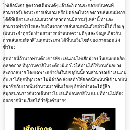
ไพ่เสือมังกร สูตรวางเดิมพันดีๆแล้วล่ะก็ ท่านจะกลายเป็นคนที่
สามารถจับจังหวะการเล่นเกม หรือปิดช่องโหว่ของการเล่นเกมมังกร
ได้ดีทีเดียว และแน่นอนว่าถ้าหากท่านมีความรู้เหล่านี้ ท่านจะ
สามารถทำกำไรและรับเงินจากการเล่นเกมพนันดังกล่าวนี้ได้เรื่อยๆ
เป็นประจำทุกวัน ท่านสามารถอ่านบทความดีๆ และข้อมูลเกี่ยวกับ
การเล่นเกมส์คาสิโนทุกประเภท ได้ที่บนเว็บไซต์ของเราตลอด 24
ชั่วโมง
สุดท้ายนี้ถ้าหากท่านต้องการที่จะเล่นเกมไพ่เสือมังกร ในเกมยอดฮิต
ตลอดกาล ที่ทุกวันคาสิโนจะต้องมีเอาไว้ให้ท่านได้ใช้งานกันอย่าง
สะดวกสบาย โดยเฉพาะอย่างยิ่งในปัจจุบันนี้ท่านสามารถเข้าเล่นเกม
กับเราได้ทุกที่ทุกเวลา ไม่มีจำกัด ส่งผลทำให้ยอดนักพนันที่เข้ามาเป็น
สมาชิกกับเราเพิ่มจำนวนมากขึ้นเรื่อยๆ อีกทั้งท่านจะได้รู้สึก
สนุกสนานราวกับว่าเดินทางไปเล่นที่บ่อนคาสิโน แบบที่ท่านไม่ต้อง
ออกจากบ้านเรียกได้ว่าคุ้มค่ามากๆ