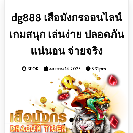
dg888 เสือมังกรออนไลน์
เกมสนุก เล่นง่าย ปลอดภัน
แน่นอน จ่ายจริง
SEOK
เมษายน 14, 2023
5:31 pm