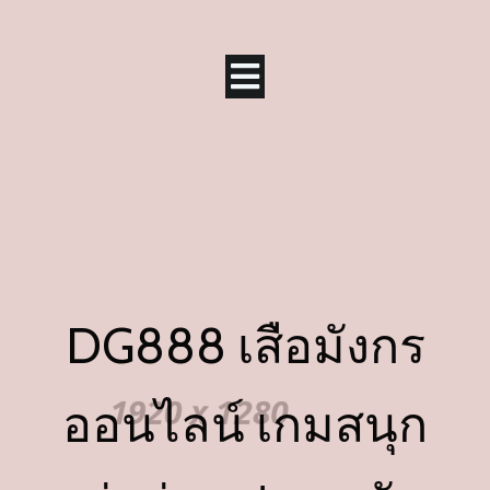
DG888 เสือมังกร
ออนไลน์ เกมสนุก