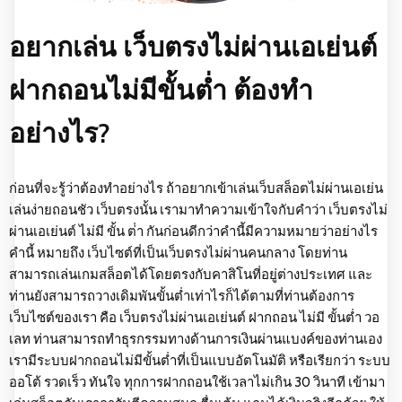
อยากเล่น เว็บตรงไม่ผ่านเอเย่นต์
ฝากถอนไม่มีขั้นต่ำ ต้องทำ
อย่างไร?
ก่อนที่จะรู้ว่าต้องทำอย่างไร ถ้าอยากเข้าเล่นเว็บสล็อตไม่ผ่านเอเย่น
เล่นง่ายถอนชัว เว็บตรงนั้น เรามาทำความเข้าใจกับคำว่า เว็บตรงไม่
ผ่านเอเย่นต์ ไม่มี ขั้น ต่ํา กันก่อนดีกว่าคำนี้มีความหมายว่าอย่างไร
คำนี้ หมายถึง เว็บไซต์ที่เป็นเว็บตรงไม่ผ่านคนกลาง โดยท่าน
สามารถเล่นเกมสล็อตได้โดยตรงกับคาสิโนที่อยู่ต่างประเทศ และ
ท่านยังสามารถวางเดิมพันขั้นต่ำเท่าไรก็ได้ตามที่ท่านต้องการ
เว็บไซต์ของเรา คือ เว็บตรงไม่ผ่านเอเย่นต์ ฝากถอน ไม่มี ขั้นต่ำ วอ
เลท ท่านสามารถทำธุรกรรมทางด้านการเงินผ่านแบงค์ของท่านเอง
เรามีระบบฝากถอนไม่มีขั้นต่ำที่เป็นแบบอัตโนมัติ หรือเรียกว่า ระบบ
ออโต้ รวดเร็ว ทันใจ ทุกการฝากถอนใช้เวลาไม่เกิน 30 วินาที เข้ามา