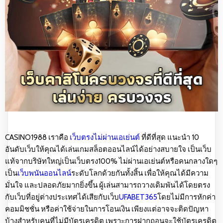
CASINO1988 เราคือ
เว็บตรงไม่ผ่านเอเย่นต์
ที่ดีที่สุด แนะนำ 10
อันดับเว็บให้คุณได้เล่นเกมสล็อตออนไลน์ได้อย่างสบายใจ เป็นเว็บ
แท้จากบริษัทใหญ่เป็นเว็บตรง100% ไม่ผ่านเอเย่นต์หรือคนกลางใดๆ
เป็น
เว็บพนันออนไลน์
ระดับโลกด้วยกันทั้งสิ้น เพื่อให้คุณได้มีความ
มั่นใจ และปลอดภัยมากยิ่งขึ้น ผู้เล่นสามารถวางเดิมพันได้โดยตรง
กับเว็บที่อยู่ต่างประเทศได้เสียกับเว็บ
UFABET365
โดยไม่มีการหักค่า
คอมมิชชั่น หรือค่าใช้จ่ายในการโอนเงิน เพียงแต่อาจจะติดปัญหา
บ้างสำหรับคนที่ไม่มีบัตรเครดิต เพราะการฝากถอนจะใช้บัตรเครดิต