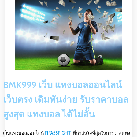
BMK999 เว็บ แทงบอลออนไลน์
เว็บตรง เดิมพันง่าย รับราคาบอล
สูงสุด แทงบอล ได้ไม่อั้น
เว็บแทงบอลออนไลน์
FIFA55FIGHT
ที่น่าสนใจที่สุดในการวาง แทง