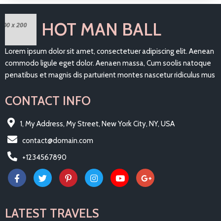
HOT MAN BALL
Lorem ipsum dolor sit amet, consectetuer adipiscing elit. Aenean
commodo ligule eget dolor. Aenaen massa, Cum soolis natoque
penatibus et magnis dis parturient montes nascetur ridiculus mus
CONTACT INFO
1, My Address, My Street, New York City, NY, USA
contact@domain.com
+1234567890
LATEST TRAVELS