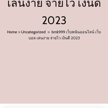
เล่นง่าย จ่ายไว เงินดี
2023
Home
»
Uncategorized
»
bmk999 เว็บพนันออนไลน์ เว็บ
บอล เล่นง่าย จ่ายไว เงินดี 2023