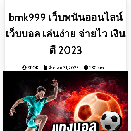
bmk999 เว็บพนันออนไลน์
เว็บบอล เล่นง่าย จ่ายไว เงิน
ดี 2023
SEOK
มีนาคม 31, 2023
1:30 am