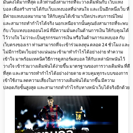
มั่นคงได้มากที่สุด แล้วท่านยังสามารถที่จะวางเดิมพันกับ เว็บแทง
บอล เพื่อสร้างรายได้กับเว็บแทงบอลที่น่าสนใจ และเป็นอีกหนึ่งเว็บ ที่
มีค่ายแทงบอลมากมาย ให้กับคุณได้เข้ามาเปิดประสบการณ์ใหม่
และสามารถทำกำไรได้จริง นอกเหนือจากนั้นคุณยังสามารถที่จะพบ
กับ เว็บแทงบอลออนไลน์ ที่มีความมั่นคงในด้านการเงิน ให้กับคุณได้
ไว้วางใจ ไม่ว่าจะเป็นธุรกรรมการเงิน หรือในด้านการแทงบอล กับ
เว็บตรงของเรา ท่านสามารถที่จะเข้าร่วมลงทุน ตลอด 24 ชั่วโมง และ
ไม่มีการปิดเว็บอย่างแน่นอน เข้ามาทำกำไรได้อย่างง่าย ทำความ
เข้าใจ มาพร้อมเทคนิควิธีการดูสกอร์ผลบอล ให้กับเหล่านักพนันไว้
วางใจ เข้าร่วมวางเดิมพันได้ง่ายขึ้น มาตรฐานของการวางเดิมพัน ที่ดี
ที่สุด และสามารถทำกำไรได้อย่างง่ายดาย ควบคุมทุกระบบของการ
เข้าใช้งาน ลดความเสี่ยงในการวางเดิมพันได้มากขึ้น มีความ
ปลอดภัยขั้นสูงสุด และสามารถทำกำไรกับทางหน้าเว็บได้จริงอีกด้วย