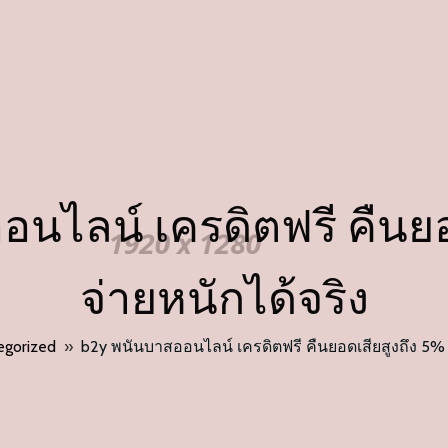
นไลน์ เครดิตฟรี คืนยอ
จ่ายหนักได้จริง
egorized
»
b2y พนันบาสออนไลน์ เครดิตฟรี คืนยอดเสียสูงถึง 5% 