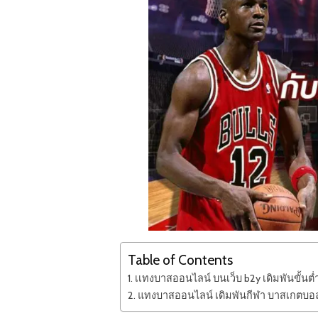
Table of Contents
เเทงบาสออนไลน์ บนเว็บ b2y เดิมพันขั้นต่ำ 10
แทงบาสออนไลน์ เดิมพันกีฬา บาสเกตบอ