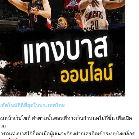
อัตโนมัติดีที่สุดในประเทศไทย
นหน้าเว็บไซต์ ทำตามขั้นตอนที่ทางเว็บกำหนดไม่กี่ขั้น เพื่อเปิด
ดวก
มารถแทงบาสได้ก็ต่อเมื่อผู้เล่นจะต้องฝากเครดิตเข้าระบบโดยล็อค