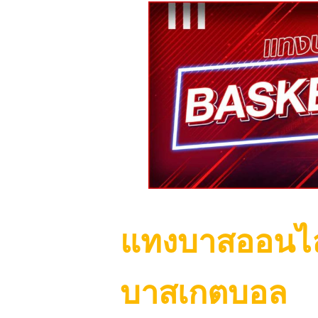
แทงบาสออนไลน
บาสเกตบอล