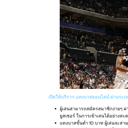
เปิดให้บริการ แทงบาสออนไลน์ ผ่านระบบ
​ผู้เล่นสามารถสมัครสมาชิกง่ายๆ ผ่า
ยูสเซอร์ ในการเข้าเล่นได้อย่างสะ
แทงบาสขั้นต่ำ 10 บาท ผู้เล่นจะสา