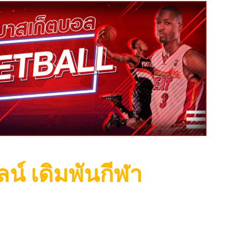
์ เดิมพันกีฬา