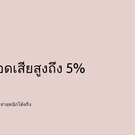
ดเสียสูงถึง 5%
จ่ายหนักได้จริง