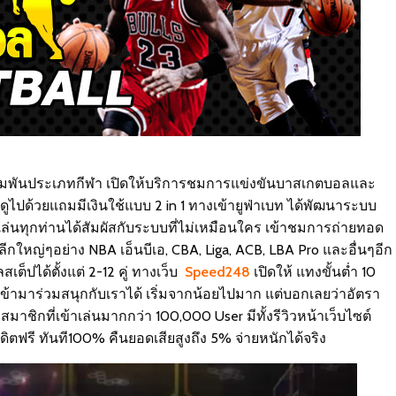
ิมพันประเภทกีฬา เปิดให้บริการชมการแข่งขันบาสเกตบอลและ
ดูไปด้วยแถมมีเงินใช้แบบ 2 in 1 ทางเข้ายูฟ่าเบท ได้พัฒนาระบบ
้เล่นทุกท่านได้สัมผัสกับระบบที่ไม่เหมือนใคร เข้าชมการถ่ายทอด
ีกใหญ่ๆอย่าง NBA เอ็นบีเอ, CBA, Liga, ACB, LBA Pro และอื่นๆอีก
ปได้ตั้งแต่ 2-12 คู่ ทางเว็บ
Speed248
เปิดให้ แทงขั้นต่ำ 10
ข้ามาร่วมสนุกกับเราได้ เริ่มจากน้อยไปมาก แต่บอกเลยว่าอัตรา
สมาชิกที่เข้าเล่นมากกว่า 100,000 User มีทั้งรีวิวหน้าเว็บไซต์
ครดิตฟรี ทันที100% คืนยอดเสียสูงถึง 5% จ่ายหนักได้จริง