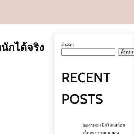
นักได้จริง
ค้นหา
ค้นหา
RECENT
POSTS
japansex เปิดโลกสล็อต
เว็บตรง รวมเกมยอด