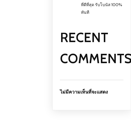
ที่ดีที่สุด รับโบนัส 100%
ทันที
RECENT
COMMENT
ไม่มีความเห็นที่จะแสดง