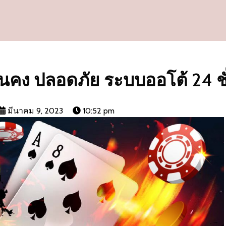
่นคง ปลอดภัย ระบบออโต้ 24 ช
มีนาคม 9, 2023
10:52 pm