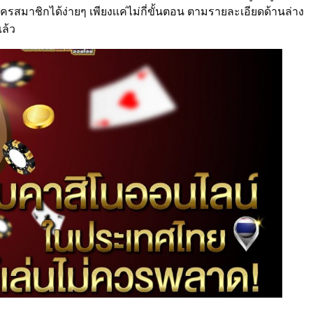
สมาชิกได้ง่ายๆ เพียงเเค่ไม่กี่ขั้นตอน ตามรายละเอียดด้านล่าง
เล้ว