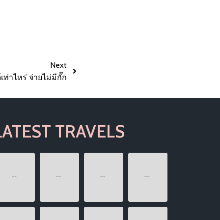
Next
ท่าไหร่ จ่ายไม่มีกั๊ก
LATEST TRAVELS