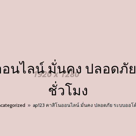
อนไลน์ มั่นคง ปลอดภั
ชั่วโมง
categorized
»
ap123 คาสิโนออนไลน์ มั่นคง ปลอดภัย ระบบออโต้