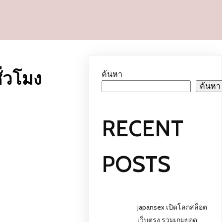
ั่วโมง
ค้นหา
ค้นหา
RECENT
POSTS
japansex เปิดโลกสล็อต
เว็บตรง รวมเกมยอด