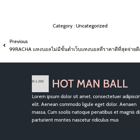
Category :
Uncategorized
Previous
99RACHA แทงบอลไม่มีขั้นต่ำเว็บแทงบอลที่ราคาดีที่สุดจ่ายดี
HOT MAN BALL
Lorem ipsum dolor sit amet, consectetuer adipisci
elit. Aenean commodo ligule eget dolor. Aenaen
massa, Cum soolis natoque penatibus et magnis di
parturient montes nascetur ridiculus mus