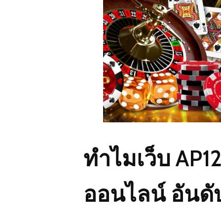
ทำไมเว็บ AP12
ออนไลน์ อันดั