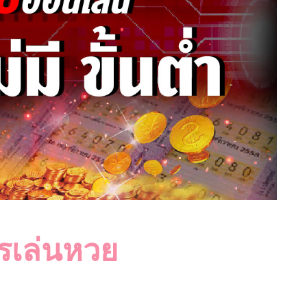
รเล่นหวย