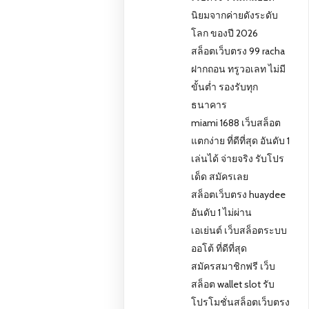
นิยมจากค่ายดังระดับ
โลก ของปี 2026
สล็อตเว็บตรง 99 racha
ฝากถอน ทรูวอเลท ไม่มี
ขั้นต่ำ รองรับทุก
ธนาคาร
miami 1688 เว็บสล็อต
แตกง่าย ที่ดีที่สุด อันดับ 1
เล่นได้ จ่ายจริง รับโปร
เด็ด สมัครเลย
สล็อตเว็บตรง huaydee
อันดับ 1 ไม่ผ่าน
เอเย่นต์ เว็บสล็อตระบบ
ออโต้ ที่ดีที่สุด
สมัครสมาชิกฟรี เว็บ
สล็อต wallet slot รับ
โปรโมชั่นสล็อตเว็บตรง