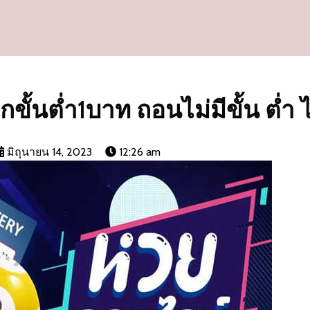
นต่ำ1บาท ถอนไม่มีขั้น ต่ำ ไม่
มิถุนายน 14, 2023
12:26 am