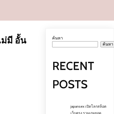
มี อั้น
ค้นหา
ค้นหา
RECENT
POSTS
japansex เปิดโลกสล็อต
เว็บตรง รวมเกมยอด