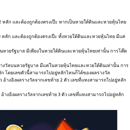
 2 หลัก และต้องถูกต้องตรงเป๊ะ หากเป็นหวยใต้ดินและหวยหุ้นไทย
 หลัก และต้องถูกต้องตรงเป๊ะ ทั้งหวยใต้ดินและหวยหุ้นไทย มีแค่
นหวยรัฐบาล มีเพียงในหวยใต้ดินและหวยหุ้นไทยเท่านั้น การโต๊ด
ีรางวัลบนหวยรัฐบาล มีแค่ในหวยหุ้นไทยและหวยใต้ดินเท่านั้น การ
หลัก โดยเลขตัวนี้สามารถไปอยู่หลักไหนก็ได้ของผลรางวัล
 ตัว อ้างอิงผลรางวัลจากเลขท้าย 2 ตัว เลขที่แทงสามารถไปอยู่หลัก
ตัว อ้างอิงผลรางวัลจากเลขท้าย 3 ตัว เลขที่แทงสามารถไปอยู่หลัก