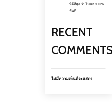
ที่ดีที่สุด รับโบนัส 100%
ทันที
RECENT
COMMENT
ไม่มีความเห็นที่จะแสดง