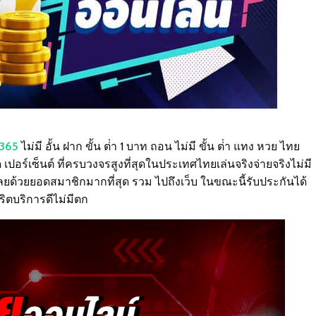
365
ไม่มี อั้น ฝาก ขั้น ต่ํา 1 บาท ถอน ไม่มี ขั้น ต่ํา แทง หวย ไทย
 เปอร์เซ็นต์ ที่ครบวงจรสูงที่สุดในประเทศไทยเล่นจริงจ่ายจริงไม่มี
ลยด้วยยอดสมาชิกมากที่สุด รวม ไปถึงเว็บ ในขณะนี้รับประกันได้
ริตบริการดีไม่มีตก