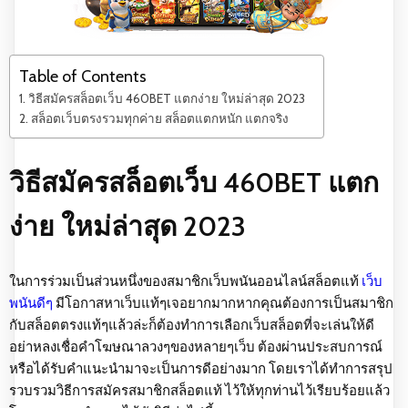
Table of Contents
วิธีสมัครสล็อตเว็บ 460BET แตกง่าย ใหม่ล่าสุด 2023
สล็อตเว็บตรงรวมทุกค่าย สล็อตแตกหนัก แตกจริง
วิธีสมัครสล็อตเว็บ 460BET แตก
ง่าย ใหม่ล่าสุด 2023
ในการร่วมเป็นส่วนหนึ่งของสมาชิกเว็บพนันออนไลน์สล็อตแท้
เว็บ
พนันดีๆ
มีโอกาสหาเว็บแท้ๆเจอยากมากหากคุณต้องการเป็นสมาชิก
กับสล็อตตรงแท้ๆแล้วล่ะก็ต้องทำการเลือกเว็บสล็อตที่จะเล่นให้ดี
อย่าหลงเชื่อคำโฆษณาลวงๆของหลายๆเว็บ ต้องผ่านประสบการณ์
หรือได้รับคำแนะนำมาจะเป็นการดีอย่างมาก โดยเราได้ทำการสรุป
รวบรวมวิธีการสมัครสมาชิกสล็อตแท้ ไว้ให้ทุกท่านไว้เรียบร้อยแล้ว