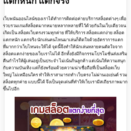
แตกหนัก แตกจริง
เว็บพนันออนไลน์ของเราได้ทำการติดต่อค่ายบริการสล็อตต่างๆ เพื่อ
รวบรวมเกมส์สล็อตมากหมายหลากหลายที่ไว้ด้วยกันในเว็บเดียวจน
เกิดเป็น สล็อตเว็บตรงรวมทุกค่าย ที่ให้บริการ สล็อตแตกง่าย สล็อต
แตกหนัก แตกจริง นักเล่นคนไหนมาเล่นก็ติดใจด้วยอัตราการแตก
ที่มากกว่าเว็บไหนจะให้ได้ จุดนี้จึงทำให้นักเล่นหลายคนตัดใจจาก
สล็อตแตกง่ายของเว็บเราไม่ได้ อีกทั้งยังมีกิจกรรมโปรโมชั่นส่งเสริม
คืนกำไรให้ผู้เล่นอยู่เป็นประจำ ไม่เน้นกินลูกค้า แต่เน้นให้ความสนุก
กับความบันเทิง แต่ก็ยังพร้อมด้วยความน่าเชื่อถือที่เป็นสล็อตเว็บ
ใหญ่ ไม่เหมือนใคร ทำให้เราสามารถทำ เว็บตรง ไม่ผ่านเอเย่นต์ รวม
สล็อตทุกค่าย แบบนี้ได้ จึงเป็นจุดเด่นที่ทำให้เว็บเรามีสเถียรภาพมาก
ขึ้นไปอีก