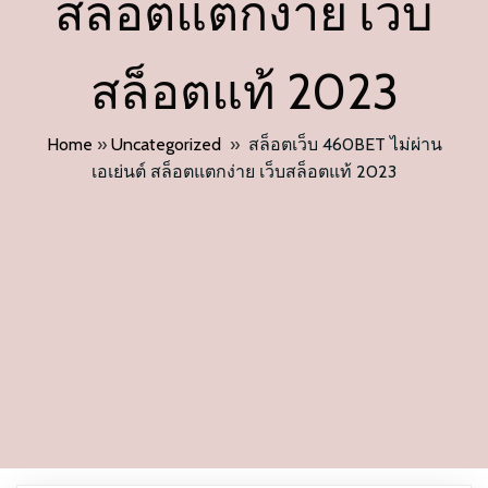
สล็อตแตกง่าย เว็บ
สล็อตแท้ 2023
Home
»
Uncategorized
»
สล็อตเว็บ 460BET ไม่ผ่าน
เอเย่นต์ สล็อตแตกง่าย เว็บสล็อตแท้ 2023