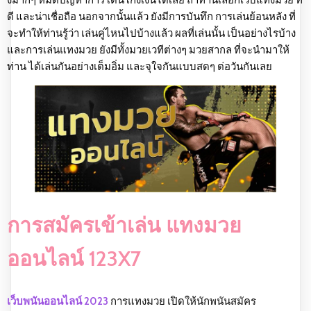
งมากๆ หมดปัญหาการโดนโกงเงินได้เลย ถ้าท่านเลือกเว็บแทงมวย ที่
ดี และน่าเชื่อถือ นอกจากนั้นแล้ว ยังมีการบันทึก การเล่นย้อนหลัง ที่
จะทำให้ท่านรู้ว่า เล่นคู่ไหนไปบ้างแล้ว ผลที่เล่นนั้น เป็นอย่างไรบ้าง
และการเล่นแทงมวย ยังมีทั้งมวยเวทีต่างๆ มวยสากล ที่จะนำมาให้
ท่าน ได้เล่นกันอย่างเต็มอิ่ม และจุใจกันแบบสดๆ ต่อวันกันเลย
การสมัครเข้าเล่น แทงมวย
ออนไลน์ 123X7
เว็บพนันออนไลน์ 2023
การแทงมวย เปิดให้นักพนันสมัคร