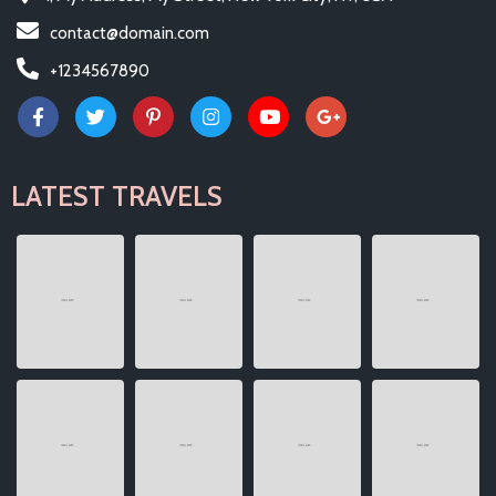
contact@domain.com
+1234567890
LATEST TRAVELS