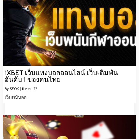
1XBET เว็บแทงบอลออนไลน์ เว็บเดิมพัน
อันดับ 1 ของคนไทย
By
SEOK
|
11
ธ.ค., 22
เว็บพนันออ…