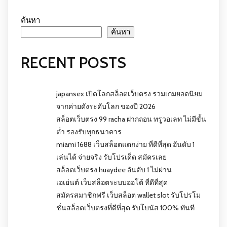
ค้นหา
ค้นหา
RECENT POSTS
japansex เปิดโลกสล็อตเว็บตรง รวมเกมยอดนิยม
จากค่ายดังระดับโลก ของปี 2026
สล็อตเว็บตรง 99 racha ฝากถอน ทรูวอเลท ไม่มีขั้น
ต่ำ รองรับทุกธนาคาร
miami 1688 เว็บสล็อตแตกง่าย ที่ดีที่สุด อันดับ 1
เล่นได้ จ่ายจริง รับโปรเด็ด สมัครเลย
สล็อตเว็บตรง huaydee อันดับ 1 ไม่ผ่าน
เอเย่นต์ เว็บสล็อตระบบออโต้ ที่ดีที่สุด
สมัครสมาชิกฟรี เว็บสล็อต wallet slot รับโปรโม
ชั่นสล็อตเว็บตรงที่ดีที่สุด รับโบนัส 100% ทันที