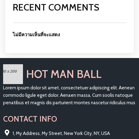
RECENT COMMENTS
ไม่มีความเห็นที่จะแสดง
HOT MAN BALL
Lorem ipsum dolor sit amet, consectetuer adipiscing elit. Aenean
commodo ligule eget dolor. Aenaen massa, Cum soolis natoque
penatibus et magnis dis parturient montes nascetur ridiculus mus
CONTACT INFO
1, My Address, My Street, New York City, NY, USA